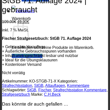
StGB 71. Auflage 2024 |
gebraucht
Warenkorb
Ursprünglicher
Aktueller
109.00
€
49.90
€
Preis
Preis
inkl. 7 % MwSt.
war:
ist:
109.00€
49.90€.
Fischer Strafgesetzbuch: StGB 71. Auflage 2024
+ Gebrauchte Vorauflage
Es befinden sich keine Produkte im Warenkorb.
+ Äußerliche Gebrauchsspuren vorhanden
+ Inhalt uneingeschränkt lesbar und nutzbar
Zurück zum Shop
+ Ideal für die Übungsklausuren
+ Kostenloser Versand
Nicht vorrätig
Artikelnummer:
KO-STGB-71-X
Kategorien:
Strafrechtsstation
,
StGB
,
Altauflagen
,
Kommentare
Schlagwörter:
StGB
,
Fischer
,
Strafrechtsstation Kommentare
,
Strafgesetzbuch
Marke:
C.H.Beck
Das könnte dir auch gefallen …