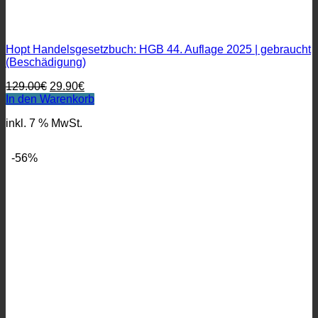
Hopt Handelsgesetzbuch: HGB 44. Auflage 2025 | gebraucht
(Beschädigung)
Ursprünglicher
Aktueller
129.00
€
29.90
€
Preis
Preis
In den Warenkorb
war:
ist:
inkl. 7 % MwSt.
129.00€
29.90€.
-56%