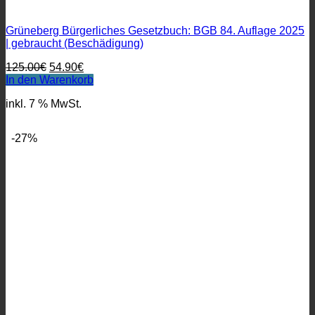
Grüneberg Bürgerliches Gesetzbuch: BGB 84. Auflage 2025
| gebraucht (Beschädigung)
Ursprünglicher
Aktueller
125.00
€
54.90
€
Preis
Preis
In den Warenkorb
war:
ist:
inkl. 7 % MwSt.
125.00€
54.90€.
-27%