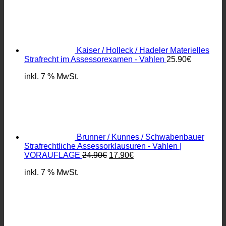
Kaiser / Holleck / Hadeler Materielles
Strafrecht im Assessorexamen - Vahlen
25.90
€
inkl. 7 % MwSt.
Brunner / Kunnes / Schwabenbauer
Strafrechtliche Assessorklausuren - Vahlen |
Ursprünglicher
Aktueller
VORAUFLAGE
24.90
€
17.90
€
Preis
Preis
inkl. 7 % MwSt.
war:
ist:
24.90€
17.90€.