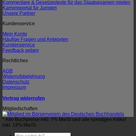
Kommentare & Gesetzestexte für das Staatsexamen mieten
Karriereportal für Juristen
Unsere Partner
Kundenservice
Mein Konto
Häufige Fragen und Antworten
Kundenservice
Feedback geben
Rechtliches
AGB
Widerrufsbelehrung
Datenschutz
Impressum
Vertrag widerrufen
Mitgliedschaften
* Alle Buchpreise inkl. 7% MwSt und alle sonstigen Artikel
inkl. 19% MwSt.
Suchen