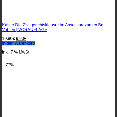
Kaiser Die Zivilgerichtsklausur im Assessorexamen Bd. II –
Vahlen | VORAUFLAGE
Ursprünglicher
Aktueller
19.80
€
9.90
€
Preis
Preis
In den Warenkorb
war:
ist:
inkl. 7 % MwSt.
19.80€
9.90€.
-77%