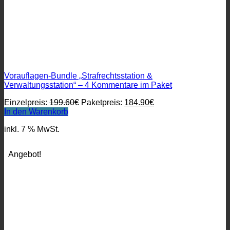
Vorauflagen-Bundle „Strafrechtsstation &
Verwaltungsstation“ – 4 Kommentare im Paket
Ursprünglicher
Aktueller
Einzelpreis:
199.60
€
Paketpreis:
184.90
€
Preis
Preis
In den Warenkorb
war:
ist:
inkl. 7 % MwSt.
199.60€
184.90€.
Angebot!