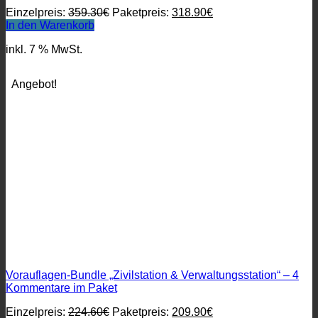
Ursprünglicher
Aktueller
Einzelpreis:
359.30
€
Paketpreis:
318.90
€
Preis
Preis
In den Warenkorb
war:
ist:
inkl. 7 % MwSt.
359.30€
318.90€.
Angebot!
Vorauflagen-Bundle „Zivilstation & Verwaltungsstation“ – 4
Kommentare im Paket
Ursprünglicher
Aktueller
Einzelpreis:
224.60
€
Paketpreis:
209.90
€