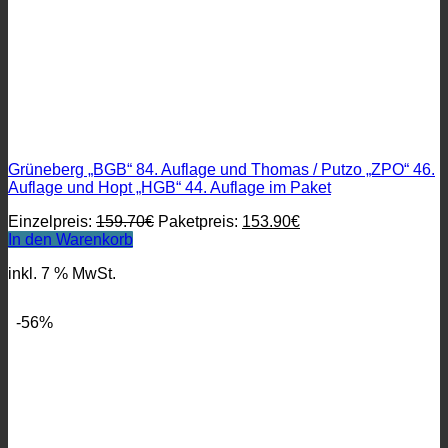
Grüneberg „BGB“ 84. Auflage und Thomas / Putzo „ZPO“ 46.
Auflage und Hopt „HGB“ 44. Auflage im Paket
Ursprünglicher
Aktueller
Einzelpreis:
159.70
€
Paketpreis:
153.90
€
Preis
Preis
In den Warenkorb
war:
ist:
inkl. 7 % MwSt.
159.70€
153.90€.
-56%