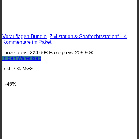
Vorauflagen-Bundle „Zivilstation & Strafrechtsstation“ – 4
Kommentare im Paket
Ursprünglicher
Aktueller
Einzelpreis:
224.60
€
Paketpreis:
209.90
€
Preis
Preis
In den Warenkorb
war:
ist:
inkl. 7 % MwSt.
224.60€
209.90€.
-46%