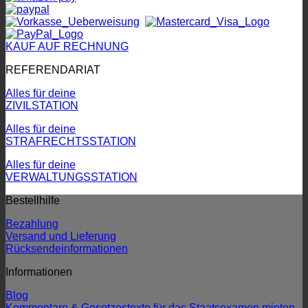
KAUF AUF RECHNUNG
REFERENDARIAT
Alles für deine
ZIVILSTATION
Alles für deine
STRAFRECHTSSTATION
Alles für deine
VERWALTUNGSSTATION
Bestellhilfe
Bezahlung
Versand und Lieferung
Rücksendeinformationen
Informationen
Blog
Kommentare & Gesetzestexte für das Staatsexamen mieten