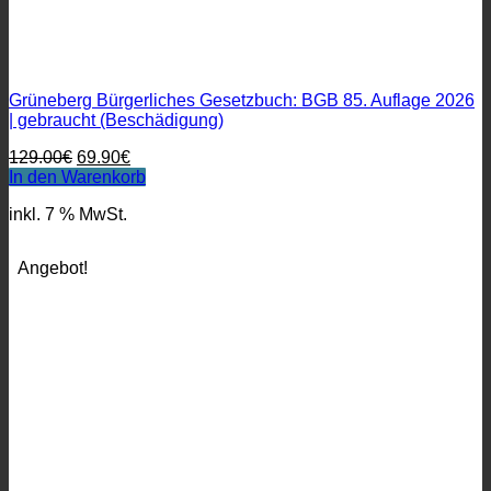
Grüneberg Bürgerliches Gesetzbuch: BGB 85. Auflage 2026
| gebraucht (Beschädigung)
Ursprünglicher
Aktueller
129.00
€
69.90
€
Preis
Preis
In den Warenkorb
war:
ist:
inkl. 7 % MwSt.
129.00€
69.90€.
Angebot!