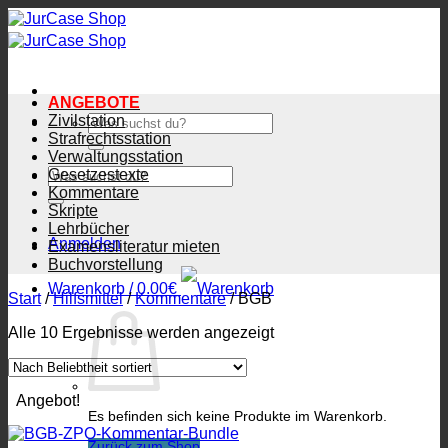
Zum
Inhalt
springen
ANGEBOTE
Zivilstation
Suchen
nach:
Strafrechtsstation
Verwaltungsstation
Suchen
Gesetzestexte
nach:
Kommentare
Skripte
Lehrbücher
Anmelden
Examensliteratur mieten
Buchvorstellung
Warenkorb /
0.00
€
Start
/
Hilfsmittel
/
Kommentare
/
BGB
Nach
Alle 10 Ergebnisse werden angezeigt
Beliebtheit
sortiert
Angebot!
Es befinden sich keine Produkte im Warenkorb.
Zurück zum Shop