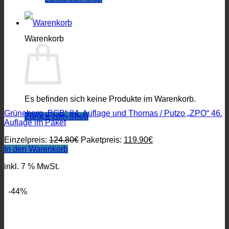
Warenkorb
Es befinden sich keine Produkte im Warenkorb.
Grüneberg „BGB“ 84. Auflage und Thomas / Putzo „ZPO“ 46.
Zurück zum Shop
Auflage im Paket
Ursprünglicher
Aktueller
Einzelpreis:
124.80
€
Paketpreis:
119.90
€
Preis
Preis
In den Warenkorb
war:
ist:
inkl. 7 % MwSt.
124.80€
119.90€.
-44%