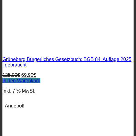
Grüneberg Bürgerliches Gesetzbuch: BGB 84. Auflage 2025
| gebraucht
Ursprünglicher
Aktueller
125.00
€
69.90
€
Preis
Preis
In den Warenkorb
war:
ist:
inkl. 7 % MwSt.
125.00€
69.90€.
Angebot!