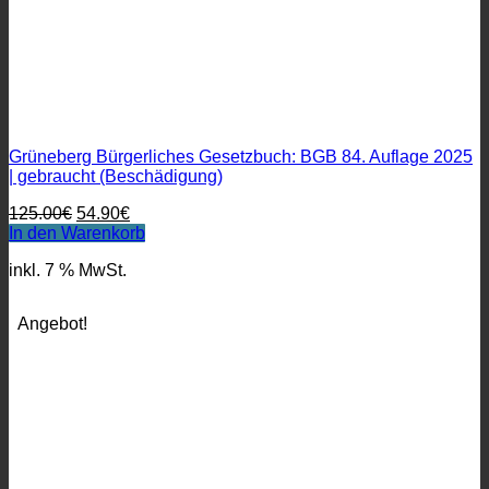
Grüneberg Bürgerliches Gesetzbuch: BGB 84. Auflage 2025
| gebraucht (Beschädigung)
Ursprünglicher
Aktueller
125.00
€
54.90
€
Preis
Preis
In den Warenkorb
war:
ist:
inkl. 7 % MwSt.
125.00€
54.90€.
Angebot!