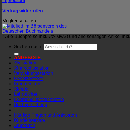
Impressum
Vertrag widerrufen
Mitgliedschaften
* Alle Buchpreise inkl. 7% MwSt und alle sonstigen Artikel ink
Suchen nach:
ANGEBOTE
Zivilstation
Strafrechtsstation
Verwaltungsstation
Gesetzestexte
Kommentare
Skripte
Lehrbücher
Examensliteratur mieten
Buchvorstellung
Häufige Fragen und Antworten
Kundenservice
Anmelden