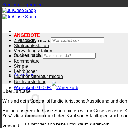
Zum Inhalt springen
ANGEBOTE
Zivilstation
Suchen nach:
Strafrechtsstation
Verwaltungsstation
Suchen nach:
Gesetzestexte
Kommentare
Skripte
Lehrbücher
Anmelden
Examensliteratur mieten
Buchvorstellung
Warenkorb /
0.00
€
Über JurCase
Wir sind dein Spezialist für die juristische Ausbildung und den
Hier in unserem JurCase-Shop bieten wir dir Gesetzestexte, 
Zusätzlich kannst du durch den Kauf von Altauflagen auch no
Es befinden sich keine Produkte im Warenkorb.
Versand