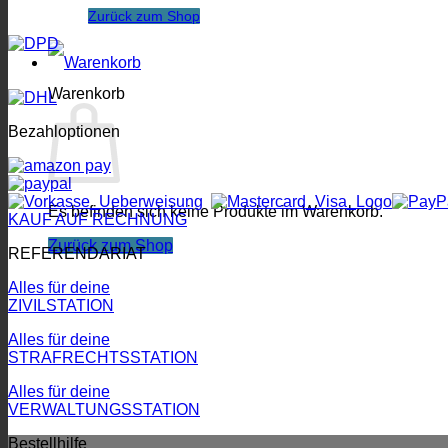
Zurück zum Shop
Warenkorb
Bezahloptionen
Es befinden sich keine Produkte im Warenkorb.
KAUF AUF RECHNUNG
Zurück zum Shop
REFERENDARIAT
Alles für deine
ZIVILSTATION
Alles für deine
STRAFRECHTSSTATION
Alles für deine
VERWALTUNGSSTATION
Bestellhilfe