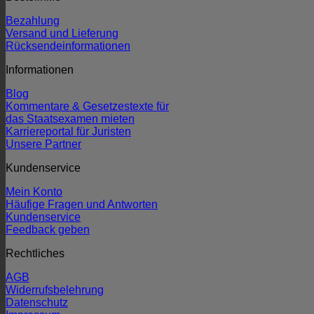
Bezahlung
Versand und Lieferung
Rücksendeinformationen
Informationen
Blog
Kommentare & Gesetzestexte für
das Staatsexamen mieten
Karriereportal für Juristen
Unsere Partner
Kundenservice
Mein Konto
Häufige Fragen und Antworten
Kundenservice
Feedback geben
Rechtliches
AGB
Widerrufsbelehrung
Datenschutz