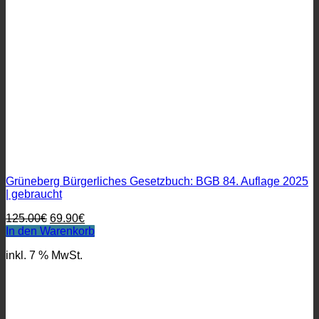
Grüneberg Bürgerliches Gesetzbuch: BGB 84. Auflage 2025
| gebraucht
Ursprünglicher
Aktueller
125.00
€
69.90
€
Preis
Preis
In den Warenkorb
war:
ist:
inkl. 7 % MwSt.
125.00€
69.90€.