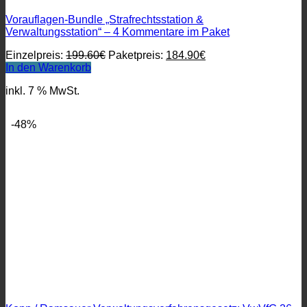
Vorauflagen-Bundle „Strafrechtsstation &
Verwaltungsstation“ – 4 Kommentare im Paket
Ursprünglicher
Aktueller
Einzelpreis:
199.60
€
Paketpreis:
184.90
€
Preis
Preis
In den Warenkorb
war:
ist:
inkl. 7 % MwSt.
199.60€
184.90€.
-48%