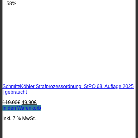
-58%
Schmitt/Köhler Strafprozessordnung: StPO 68. Auflage 2025
| gebraucht
Ursprünglicher
Aktueller
119.00
€
49.90
€
Preis
Preis
In den Warenkorb
war:
ist:
inkl. 7 % MwSt.
119.00€
49.90€.