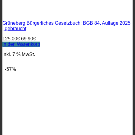
Grüneberg Bürgerliches Gesetzbuch: BGB 84. Auflage 2025
| gebraucht
Ursprünglicher
Aktueller
125.00
€
69.90
€
Preis
Preis
In den Warenkorb
war:
ist:
inkl. 7 % MwSt.
125.00€
69.90€.
-57%