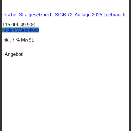
Fischer Strafgesetzbuch: StGB 72. Auflage 2025 | gebraucht
Ursprünglicher
Aktueller
115.00
€
49.90
€
Preis
Preis
In den Warenkorb
war:
ist:
inkl. 7 % MwSt.
115.00€
49.90€.
Angebot!