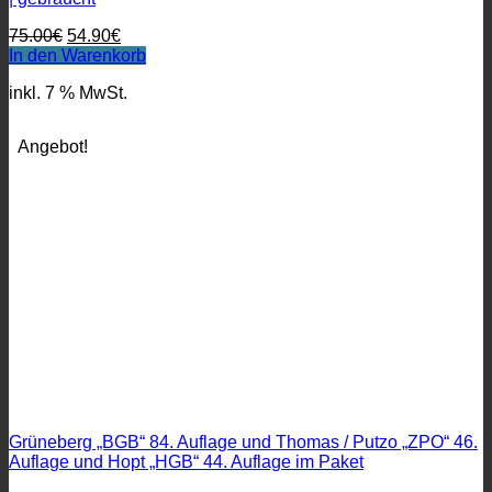
Ursprünglicher
Aktueller
75.00
€
54.90
€
Preis
Preis
In den Warenkorb
war:
ist:
inkl. 7 % MwSt.
75.00€
54.90€.
Angebot!
Grüneberg „BGB“ 84. Auflage und Thomas / Putzo „ZPO“ 46.
Auflage und Hopt „HGB“ 44. Auflage im Paket