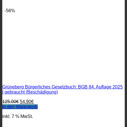
-56%
Grüneberg Bürgerliches Gesetzbuch: BGB 84. Auflage 2025
| gebraucht (Beschädigung)
Ursprünglicher
Aktueller
125.00
€
54.90
€
Preis
Preis
In den Warenkorb
war:
ist:
inkl. 7 % MwSt.
125.00€
54.90€.