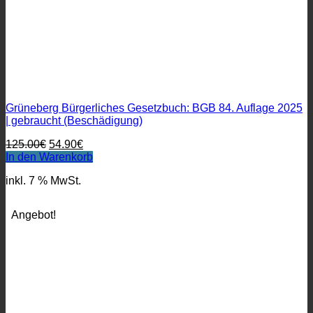
Grüneberg Bürgerliches Gesetzbuch: BGB 84. Auflage 2025
| gebraucht (Beschädigung)
Ursprünglicher
Aktueller
125.00
€
54.90
€
Preis
Preis
In den Warenkorb
war:
ist:
inkl. 7 % MwSt.
125.00€
54.90€.
Angebot!