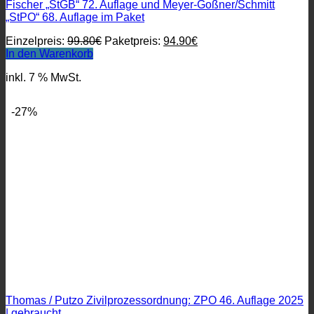
Fischer „StGB“ 72. Auflage und Meyer-Goßner/Schmitt
„StPO“ 68. Auflage im Paket
Ursprünglicher
Aktueller
Einzelpreis:
99.80
€
Paketpreis:
94.90
€
Preis
Preis
In den Warenkorb
war:
ist:
inkl. 7 % MwSt.
99.80€
94.90€.
-27%
Thomas / Putzo Zivilprozessordnung: ZPO 46. Auflage 2025
| gebraucht