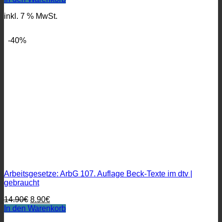
inkl. 7 % MwSt.
-40%
Arbeitsgesetze: ArbG 107. Auflage Beck-Texte im dtv |
gebraucht
Ursprünglicher
Aktueller
14.90
€
8.90
€
Preis
Preis
In den Warenkorb
war:
ist: