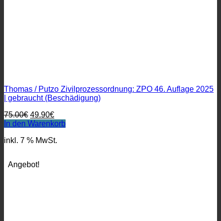
Thomas / Putzo Zivilprozessordnung: ZPO 46. Auflage 2025
| gebraucht (Beschädigung)
Ursprünglicher
Aktueller
75.00
€
49.90
€
Preis
Preis
In den Warenkorb
war:
ist:
inkl. 7 % MwSt.
75.00€
49.90€.
Angebot!