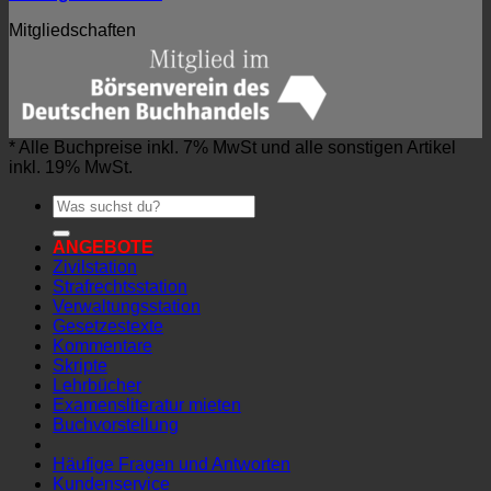
Mitgliedschaften
* Alle Buchpreise inkl. 7% MwSt und alle sonstigen Artikel
inkl. 19% MwSt.
Suchen
nach:
ANGEBOTE
Zivilstation
Strafrechtsstation
Verwaltungsstation
Gesetzestexte
Kommentare
Skripte
Lehrbücher
Examensliteratur mieten
Buchvorstellung
Häufige Fragen und Antworten
Kundenservice