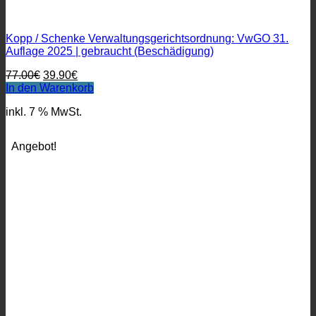
Kopp / Schenke Verwaltungsgerichtsordnung: VwGO 31.
Auflage 2025 | gebraucht (Beschädigung)
Ursprünglicher
Aktueller
77.00
€
39.90
€
Preis
Preis
In den Warenkorb
war:
ist:
inkl. 7 % MwSt.
77.00€
39.90€.
Angebot!