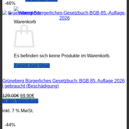
-46%
Warenkorb
Es befinden sich keine Produkte im Warenkorb.
Zurück zum Shop
Grüneberg Bürgerliches Gesetzbuch: BGB 85. Auflage 2026
| gebraucht (Beschädigung)
Ursprünglicher
Aktueller
129.00
€
69.90
€
Preis
Preis
In den Warenkorb
war:
ist:
inkl. 7 % MwSt.
129.00€
69.90€.
-44%