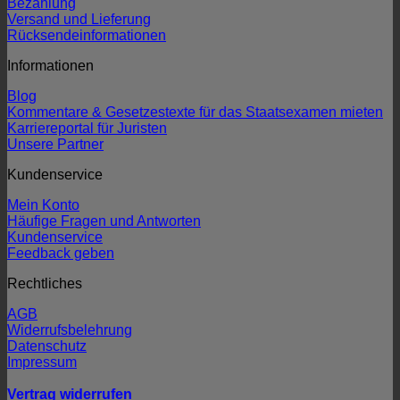
Bezahlung
Versand und Lieferung
Rücksendeinformationen
Informationen
Blog
Kommentare & Gesetzestexte für das Staatsexamen mieten
Karriereportal für Juristen
Unsere Partner
Kundenservice
Mein Konto
Häufige Fragen und Antworten
Kundenservice
Feedback geben
Rechtliches
AGB
Widerrufsbelehrung
Datenschutz
Impressum
Vertrag widerrufen