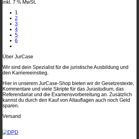
inkl. 7 % MwSt.
14.90€
8.90€.
1
2
3
4
5
6
Über JurCase
Wir sind dein Spezialist für die juristische Ausbildung und
den Karriereeinstieg.
Hier in unserem JurCase-Shop bieten wir dir Gesetzestexte,
Kommentare und viele Skripte für das Jurastudium, das
Referendariat und die Examensvorbereitung an. Zusätzlich
kannst du durch den Kauf von Altauflagen auch noch Geld
sparen.
Versand