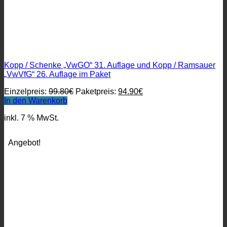
Kopp / Schenke „VwGO“ 31. Auflage und Kopp / Ramsauer
„VwVfG“ 26. Auflage im Paket
Ursprünglicher
Aktueller
Einzelpreis:
99.80
€
Paketpreis:
94.90
€
Preis
Preis
In den Warenkorb
war:
ist:
inkl. 7 % MwSt.
99.80€
94.90€.
Angebot!