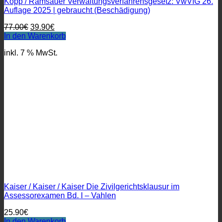
Kopp / Ramsauer Verwaltungsverfahrensgesetz: VwVfG 26.
Auflage 2025 | gebraucht (Beschädigung)
Ursprünglicher
Aktueller
77.00
€
39.90
€
Preis
Preis
In den Warenkorb
war:
ist:
inkl. 7 % MwSt.
77.00€
39.90€.
Kaiser / Kaiser / Kaiser Die Zivilgerichtsklausur im
Assessorexamen Bd. I – Vahlen
25.90
€
In den Warenkorb