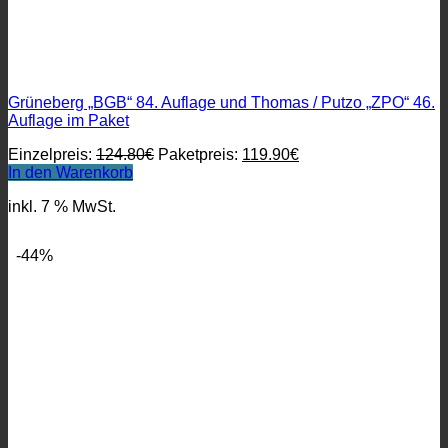
Grüneberg „BGB“ 84. Auflage und Thomas / Putzo „ZPO“ 46.
Auflage im Paket
Ursprünglicher
Aktueller
Einzelpreis:
124.80
€
Paketpreis:
119.90
€
Preis
Preis
In den Warenkorb
war:
ist:
inkl. 7 % MwSt.
124.80€
119.90€.
-44%