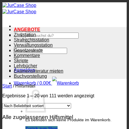
Zum
Inhalt
springen
ANGEBOTE
Zivilstation
Suchen
nach:
Strafrechtsstation
Verwaltungsstation
Suchen
Gesetzestexte
nach:
Kommentare
Skripte
Lehrbücher
Anmelden
Examensliteratur mieten
Buchvorstellung
Warenkorb /
0.00
€
Start
/
Hilfsmittel
Nach
Ergebnisse 1 – 20 von 111 werden angezeigt
Beliebtheit
sortiert
Alle zugelassenen Hilfsmittel
Es befinden sich keine Produkte im Warenkorb.
Zurück zum Shop