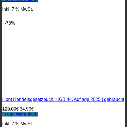
war:
ist:
inkl. 7 % MwSt.
115.00€
39.90€.
-73%
Hopt Handelsgesetzbuch: HGB 44. Auflage 2025 | gebraucht
Ursprünglicher
Aktueller
129.00
€
34.90
€
Preis
Preis
In den Warenkorb
war:
ist:
inkl. 7 % MwSt.
129.00€
34.90€.