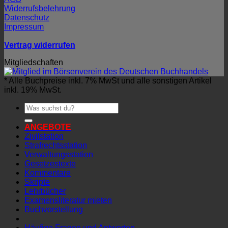
Widerrufsbelehrung
Datenschutz
Impressum
Vertrag widerrufen
Mitgliedschaften
* Alle Buchpreise inkl. 7% MwSt und alle sonstigen Artikel
inkl. 19% MwSt.
Suchen
nach:
ANGEBOTE
Zivilstation
Strafrechtsstation
Verwaltungsstation
Gesetzestexte
Kommentare
Skripte
Lehrbücher
Examensliteratur mieten
Buchvorstellung
Häufige Fragen und Antworten