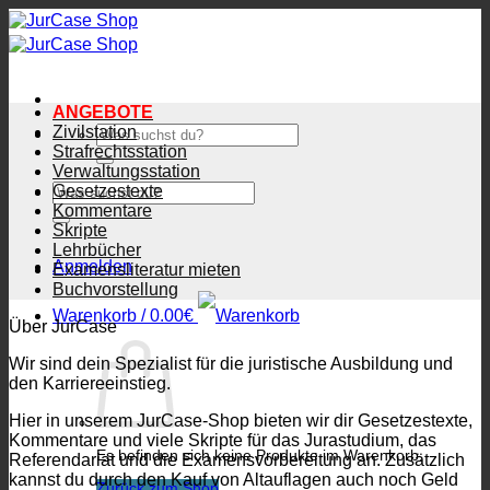
Zum
Inhalt
springen
ANGEBOTE
Zivilstation
Suchen
nach:
Strafrechtsstation
Verwaltungsstation
Suchen
Gesetzestexte
nach:
Kommentare
Skripte
Lehrbücher
Anmelden
Examensliteratur mieten
Buchvorstellung
Warenkorb /
0.00
€
Über JurCase
Wir sind dein Spezialist für die juristische Ausbildung und
den Karriereeinstieg.
Hier in unserem JurCase-Shop bieten wir dir Gesetzestexte,
Kommentare und viele Skripte für das Jurastudium, das
Es befinden sich keine Produkte im Warenkorb.
Referendariat und die Examensvorbereitung an. Zusätzlich
kannst du durch den Kauf von Altauflagen auch noch Geld
Zurück zum Shop