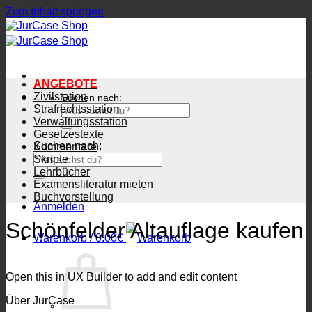
Zum Inhalt springen
ANGEBOTE
Zivilstation
Suchen nach:
Strafrechtsstation
Verwaltungsstation
Gesetzestexte
Suchen nach:
Kommentare
Skripte
Lehrbücher
Examensliteratur mieten
Buchvorstellung
Anmelden
Schönfelder Altauflage kaufen
Warenkorb /
0.00
€
Open this in UX Builder to add and edit content
Über JurCase