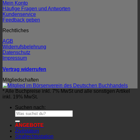
Mein Konto
Häufige Fragen und Antworten
Kundenservice
Feedback geben
Rechtliches
AGB
Widerrufsbelehrung
Datenschutz
Impressum
Vertrag widerrufen
Mitgliedschaften
* Alle Buchpreise inkl. 7% MwSt und alle sonstigen Artikel
inkl. 19% MwSt.
Suchen nach:
ANGEBOTE
Zivilstation
Strafrechtsstation