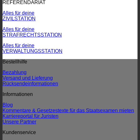
REFERENDARIAT
Alles für deine
ZIVILSTATION
Alles für deine
STRAFRECHTSSTATION
Alles für deine
VERWALTUNGSSTATION
Bestellhilfe
Bezahlung
Versand und Lieferung
Rücksendeinformationen
Informationen
Blog
Kommentare & Gesetzestexte für das Staatsexamen mieten
Karriereportal für Juristen
Unsere Partner
Kundenservice