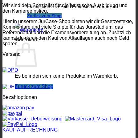
Wir sind dein Spezialist für die juristische Ausbildung und
Es befinden sich keine Produkte im Warenkorb.
den Karriereeinstieg.
Zurück zum Shop
Hier in unserem JurCase-Shop bieten wir dir Gesetzestexte,
Kommentare und viele Skripte für das Jurastudium, das
Referendariat und die Examensvorbereitung an. Zusätzlich
kannst du durch den Kauf von Altauflagen auch noch Geld
Warenkorb
sparen.
Versand
Es befinden sich keine Produkte im Warenkorb.
Zurück zum Shop
Bezahloptionen
KAUF AUF RECHNUNG