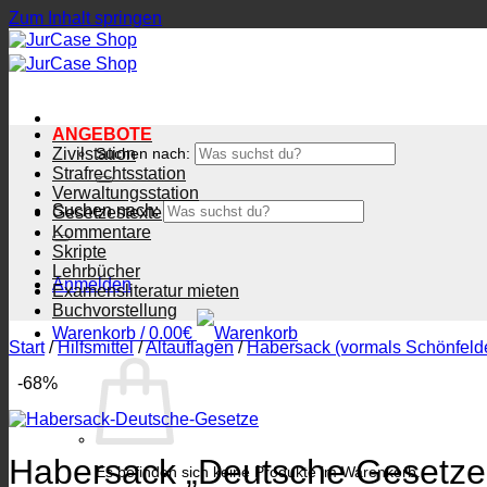
Zum Inhalt springen
ANGEBOTE
Zivilstation
Suchen nach:
Strafrechtsstation
Verwaltungsstation
Suchen nach:
Gesetzestexte
Kommentare
Skripte
Lehrbücher
Anmelden
Examensliteratur mieten
Buchvorstellung
Warenkorb /
0.00
€
Start
/
Hilfsmittel
/
Altauflagen
/
Habersack (vormals Schönfelde
-68%
Habersack „Deutsche Gesetze“
Es befinden sich keine Produkte im Warenkorb.