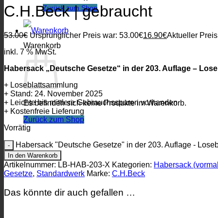
C.H.Beck | gebraucht
Zurück zum Shop
53.00
€
Ursprünglicher Preis war: 53.00€
16.90
€
Aktueller Preis
Warenkorb
inkl. 7 % MwSt.
Habersack „Deutsche Gesetze“ in der 203. Auflage – Los
+ Loseblattsammlung
+ Stand: 24. November 2025
+ Leichte bis mittlere Gebrauchsspuren vorhanden
Es befinden sich keine Produkte im Warenkorb.
+ Kostenfreie Lieferung
Zurück zum Shop
Vorrätig
Habersack "Deutsche Gesetze" in der 203. Auflage - Los
In den Warenkorb
Artikelnummer:
LB-HAB-203-X
Kategorien:
Habersack (vormal
Gesetze
,
Standardwerk
Marke:
C.H.Beck
Das könnte dir auch gefallen …