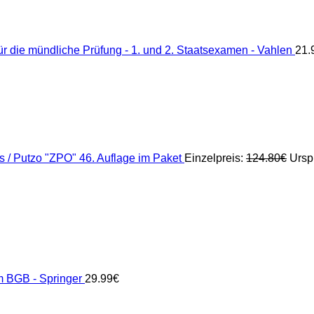
ür die mündliche Prüfung - 1. und 2. Staatsexamen - Vahlen
21.
 / Putzo "ZPO" 46. Auflage im Paket
Einzelpreis:
124.80
€
Ursp
m BGB - Springer
29.99
€