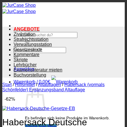
Zum
Inhalt
springen
ANGEBOTE
Zivilstation
Suchen
nach:
Strafrechtsstation
Verwaltungsstation
Suchen
Gesetzestexte
nach:
Kommentare
Skripte
Lehrbücher
Anmelden
Examensliteratur mieten
Buchvorstellung
Warenkorb /
0.00
€
Start
/
Hilfsmittel
/
Altauflagen
/
Habersack (vormals
Schönfelder) Ergänzungsband Altauflage
-62%
Es befinden sich keine Produkte im Warenkorb.
Habersack Deutsche
Zurück zum Shop