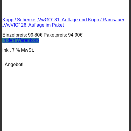
Kopp / Schenke „VwGO“ 31. Auflage und Kopp / Ramsauer
„VwVfG“ 26. Auflage im Paket
Ursprünglicher
Aktueller
Einzelpreis:
99.80
€
Paketpreis:
94.90
€
Preis
Preis
In den Warenkorb
war:
ist:
inkl. 7 % MwSt.
99.80€
94.90€.
Angebot!