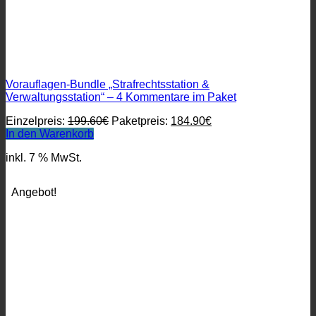
Vorauflagen-Bundle „Strafrechtsstation &
Verwaltungsstation“ – 4 Kommentare im Paket
Ursprünglicher
Aktueller
Einzelpreis:
199.60
€
Paketpreis:
184.90
€
Preis
Preis
In den Warenkorb
war:
ist:
inkl. 7 % MwSt.
199.60€
184.90€.
Angebot!