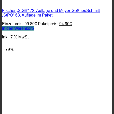
Fischer „StGB“ 72. Auflage und Meyer-Goßner/Schmitt
„StPO“ 68. Auflage im Paket
Ursprünglicher
Aktueller
Einzelpreis:
99.80
€
Paketpreis:
94.90
€
Preis
Preis
In den Warenkorb
war:
ist:
inkl. 7 % MwSt.
99.80€
94.90€.
-79%