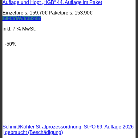
Auflage und Hopt „HGB“ 44. Auflage im Paket
Ursprünglicher
Aktueller
Einzelpreis:
159.70
€
Paketpreis:
153.90
€
Preis
Preis
In den Warenkorb
war:
ist:
inkl. 7 % MwSt.
159.70€
153.90€.
-50%
Schmitt/Köhler Strafprozessordnung: StPO 69. Auflage 2026
| gebraucht (Beschädigung)