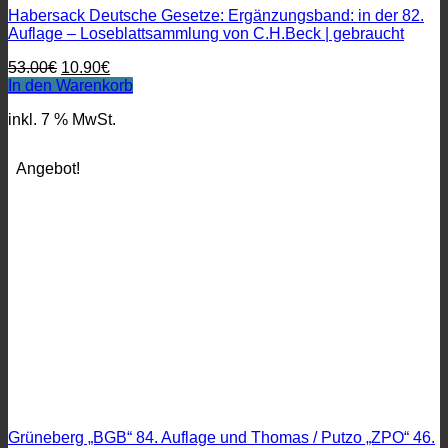
Habersack Deutsche Gesetze: Ergänzungsband: in der 82.
Auflage – Loseblattsammlung von C.H.Beck | gebraucht
Ursprünglicher
Aktueller
53.00
€
10.90
€
Preis
Preis
In den Warenkorb
war:
ist:
inkl. 7 % MwSt.
53.00€
10.90€.
Angebot!
Grüneberg „BGB“ 84. Auflage und Thomas / Putzo „ZPO“ 46.