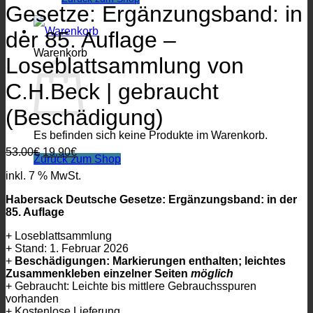
Gesetze: Ergänzungsband: in
der 85. Auflage –
Warenkorb
Loseblattsammlung von
C.H.Beck | gebraucht
(Beschädigung)
Es befinden sich keine Produkte im Warenkorb.
Ursprünglicher
Aktueller
53.00
€
19.90
€
Zurück zum Shop
Preis
Preis
inkl. 7 % MwSt.
war:
ist:
53.00€
19.90€.
Habersack Deutsche Gesetze: Ergänzungsband: in der
85. Auflage
+ Loseblattsammlung
+ Stand: 1. Februar 2026
+
Beschädigungen: Markierungen enthalten; leichtes
Zusammenkleben einzelner Seiten
möglich
+ Gebraucht: Leichte bis mittlere Gebrauchsspuren
vorhanden
+ Kostenlose Lieferung