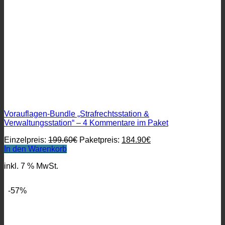
Vorauflagen-Bundle „Strafrechtsstation &
Verwaltungsstation“ – 4 Kommentare im Paket
Ursprünglicher
Aktueller
Einzelpreis:
199.60
€
Paketpreis:
184.90
€
Preis
Preis
In den Warenkorb
war:
ist:
inkl. 7 % MwSt.
199.60€
184.90€.
-57%