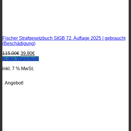
Fischer Strafgesetzbuch StGB 72. Auflage 2025 | gebraucht
(Beschädigung)
Ursprünglicher
Aktueller
115.00
€
39.90
€
Preis
Preis
In den Warenkorb
war:
ist:
inkl. 7 % MwSt.
115.00€
39.90€.
Angebot!