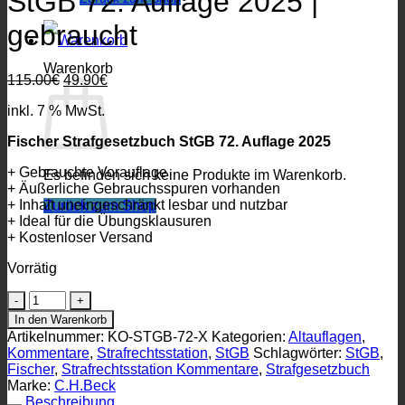
StGB 72. Auflage 2025 |
gebraucht
Warenkorb
Ursprünglicher
Aktueller
115.00
€
49.90
€
Preis
Preis
inkl. 7 % MwSt.
war:
ist:
115.00€
49.90€.
Fischer Strafgesetzbuch StGB 72. Auflage 2025
+ Gebrauchte Vorauflage
Es befinden sich keine Produkte im Warenkorb.
+ Äußerliche Gebrauchsspuren vorhanden
+ Inhalt uneingeschränkt lesbar und nutzbar
Zurück zum Shop
+ Ideal für die Übungsklausuren
+ Kostenloser Versand
Vorrätig
Fischer
Strafgesetzbuch:
In den Warenkorb
StGB
Artikelnummer:
KO-STGB-72-X
Kategorien:
Altauflagen
,
72.
Kommentare
,
Strafrechtsstation
,
StGB
Schlagwörter:
StGB
,
Auflage
Fischer
,
Strafrechtsstation Kommentare
,
Strafgesetzbuch
2025
Marke:
C.H.Beck
|
Beschreibung