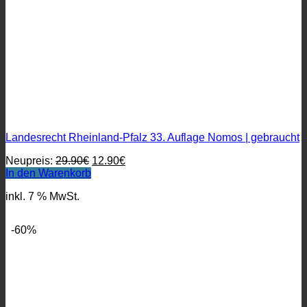
Landesrecht Rheinland-Pfalz 33. Auflage Nomos | gebraucht
Ursprünglicher
Aktueller
Neupreis:
29.90
€
12.90
€
Preis
Preis
In den Warenkorb
war:
ist:
inkl. 7 % MwSt.
29.90€
12.90€.
-60%