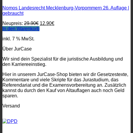
Nomos Landesrecht Mecklenburg-Vorpommern 26. Auflage |
gebraucht
Ursprünglicher
Aktueller
Neupreis:
29.90
€
12.90
€
Preis
Preis
In den Warenkorb
war:
ist:
inkl. 7 % MwSt.
29.90€
12.90€.
Über JurCase
Wir sind dein Spezialist für die juristische Ausbildung und
den Karriereeinstieg.
Hier in unserem JurCase-Shop bieten wir dir Gesetzestexte,
Kommentare und viele Skripte für das Jurastudium, das
Referendariat und die Examensvorbereitung an. Zusätzlich
kannst du durch den Kauf von Altauflagen auch noch Geld
sparen.
Versand