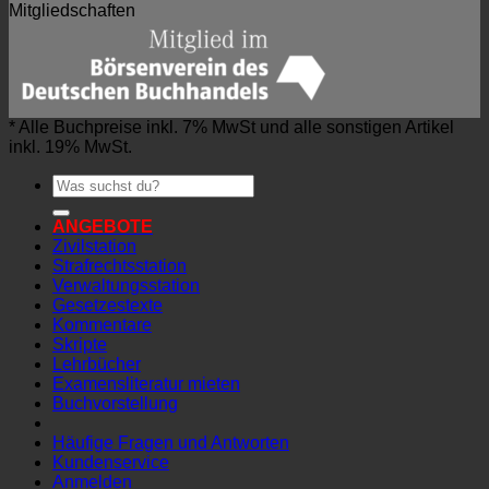
Mitgliedschaften
* Alle Buchpreise inkl. 7% MwSt und alle sonstigen Artikel
inkl. 19% MwSt.
Suchen
nach:
ANGEBOTE
Zivilstation
Strafrechtsstation
Verwaltungsstation
Gesetzestexte
Kommentare
Skripte
Lehrbücher
Examensliteratur mieten
Buchvorstellung
Häufige Fragen und Antworten
Kundenservice
Anmelden