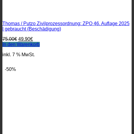
Thomas / Putzo Zivilprozessordnung: ZPO 46. Auflage 2025
| gebraucht (Beschädigung)
Ursprünglicher
Aktueller
75.00
€
49.90
€
Preis
Preis
In den Warenkorb
war:
ist:
inkl. 7 % MwSt.
75.00€
49.90€.
-50%