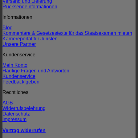
Versand und Lieferung
Rücksendeinformationen
Informationen
Blog
Kommentare & Gesetzestexte für das Staatsexamen mieten
Karriereportal für Juristen
Unsere Partner
Kundenservice
Mein Konto
Häufige Fragen und Antworten
Kundenservice
Feedback geben
Rechtliches
AGB
Widerrufsbelehrung
Datenschutz
Impressum
Vertrag widerrufen