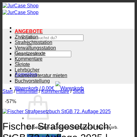
Zum
Inhalt
springen
ANGEBOTE
Zivilstation
Suchen
nach:
Strafrechtsstation
Verwaltungsstation
Suchen
Gesetzestexte
nach:
Kommentare
Skripte
Lehrbücher
Anmelden
Examensliteratur mieten
Buchvorstellung
Warenkorb /
0.00
€
Start
/
Hilfsmittel
/
Kommentare
/
StGB
-57%
Fischer Strafgesetzbuch:
Es befinden sich keine Produkte im Warenkorb.
Zurück zum Shop