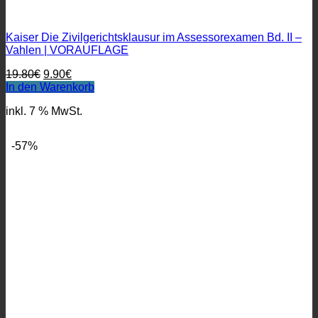
Kaiser Die Zivilgerichtsklausur im Assessorexamen Bd. II –
Vahlen | VORAUFLAGE
Ursprünglicher
Aktueller
19.80
€
9.90
€
Preis
Preis
In den Warenkorb
war:
ist:
inkl. 7 % MwSt.
19.80€
9.90€.
-57%