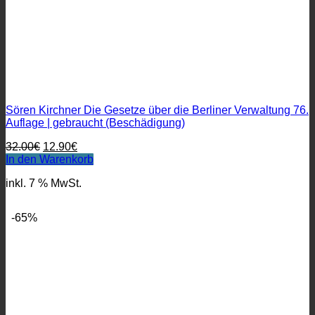
Sören Kirchner Die Gesetze über die Berliner Verwaltung 76.
Auflage | gebraucht (Beschädigung)
Ursprünglicher
Aktueller
32.00
€
12.90
€
Preis
Preis
In den Warenkorb
war:
ist:
inkl. 7 % MwSt.
32.00€
12.90€.
-65%