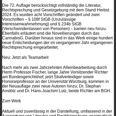
Die 72. Auflage berücksichtigt vollständig die Literatur,
Rechtsprechung und Gesetzgebung mit dem Stand Herbst
2024. Es wurden acht Vorschriften geändert und zwei
Vorschriften – § 108f StGB (Unzulässige
Interessenwahrnehmung) und § 234b StGB
(Verschwindenlassen von Personen) – kamen neu hinzu.
Ebenfalls erläutert sind die Novellierungen durch das
CannabisG. Darüber hinaus sind in das Werk einige hundert
neue Entscheidungen der im vergangenen Jahr ergangenen
Rechtsprechung eingearbeitet.
Neu: Jetzt als Teamarbeit
Nach mehr als zwei Jahrzehnten Alleinbearbeitung durch
Herrn Professor Fischer, lange Jahre Vorsitzender Richter
am Bundesgerichtshof, jetzt Strafverteidiger sowie
Honorarprofessor an der Universität Würzburg, kommen in
der Neuauflage zwei neue Autoren hinzu: Dr. Stephan
Anstötz und Dr. Hans-Joachim Lutz, beide Richter am BGH.
Zum Werk
Aktuell und zuverlässig in der Darstellung, umfassend in der
Auswertung von Literatur und Rechtsprechung, pragmatisch