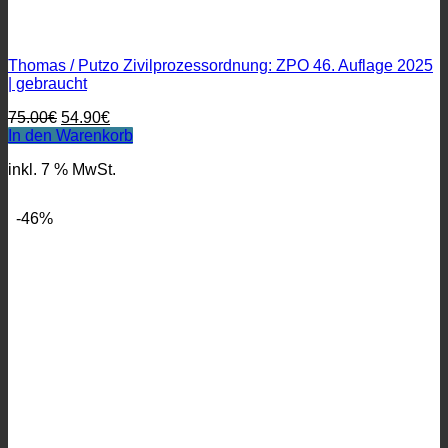
Thomas / Putzo Zivilprozessordnung: ZPO 46. Auflage 2025
| gebraucht
Ursprünglicher
Aktueller
75.00
€
54.90
€
Preis
Preis
In den Warenkorb
war:
ist:
inkl. 7 % MwSt.
75.00€
54.90€.
-46%