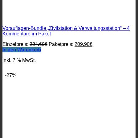
Vorauflagen-Bundle „Zivilstation & Verwaltungsstation“ – 4
Kommentare im Paket
Ursprünglicher
Aktueller
Einzelpreis:
224.60
€
Paketpreis:
209.90
€
Preis
Preis
In den Warenkorb
war:
ist:
inkl. 7 % MwSt.
224.60€
209.90€.
-27%