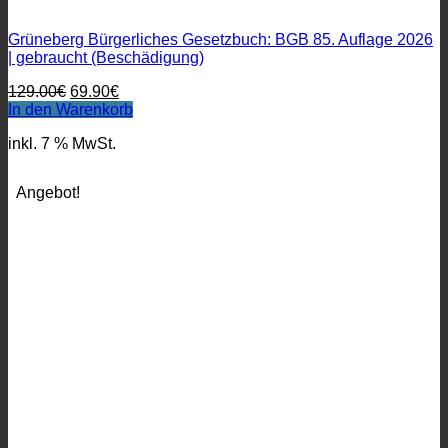
Grüneberg Bürgerliches Gesetzbuch: BGB 85. Auflage 2026
| gebraucht (Beschädigung)
Ursprünglicher
Aktueller
129.00
€
69.90
€
Preis
Preis
In den Warenkorb
war:
ist:
inkl. 7 % MwSt.
129.00€
69.90€.
Angebot!