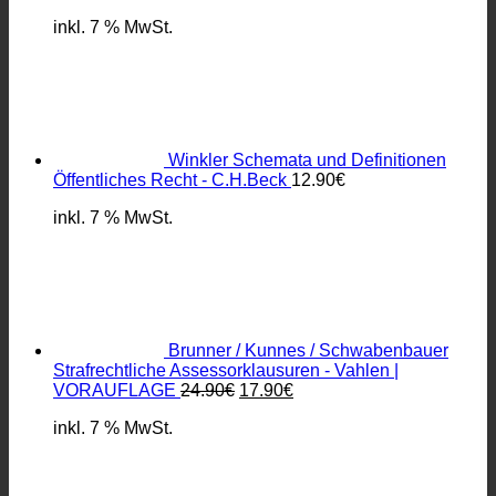
inkl. 7 % MwSt.
Winkler Schemata und Definitionen
Öffentliches Recht - C.H.Beck
12.90
€
inkl. 7 % MwSt.
Brunner / Kunnes / Schwabenbauer
Strafrechtliche Assessorklausuren - Vahlen |
Ursprünglicher
Aktueller
VORAUFLAGE
24.90
€
17.90
€
Preis
Preis
inkl. 7 % MwSt.
war:
ist:
24.90€
17.90€.