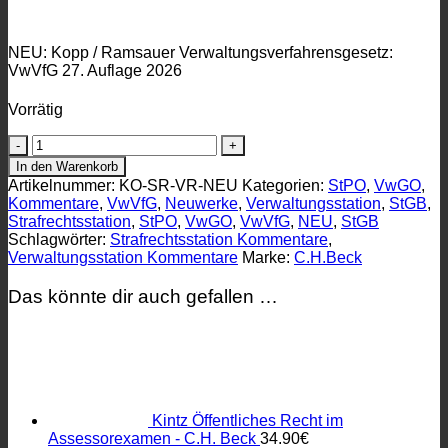
NEU: Kopp / Ramsauer Verwaltungsverfahrensgesetz:
VwVfG 27. Auflage 2026
Vorrätig
NEU:
Kommentarpaket
In den Warenkorb
„Strafrechtsstation
Artikelnummer:
KO-SR-VR-NEU
Kategorien:
StPO
,
VwGO
,
&
Kommentare
,
VwVfG
,
Neuwerke
,
Verwaltungsstation
,
StGB
,
Verwaltungsstation“
Strafrechtsstation
,
StPO
,
VwGO
,
VwVfG
,
NEU
,
StGB
–
Schlagwörter:
Strafrechtsstation Kommentare
,
Neuwerke
Verwaltungsstation Kommentare
Marke:
C.H.Beck
Menge
Das könnte dir auch gefallen …
Kintz Öffentliches Recht im
Assessorexamen - C.H. Beck
34.90
€