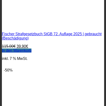
Fischer Strafgesetzbuch StGB 72. Auflage 2025 | gebraucht
(Beschädigung)
Ursprünglicher
Aktueller
115.00
€
39.90
€
Preis
Preis
In den Warenkorb
war:
ist:
inkl. 7 % MwSt.
115.00€
39.90€.
-50%