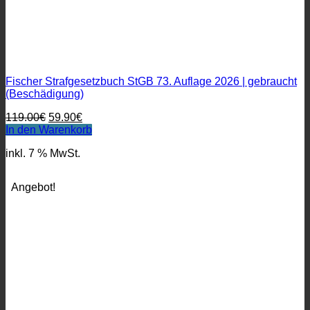
Fischer Strafgesetzbuch StGB 73. Auflage 2026 | gebraucht
(Beschädigung)
Ursprünglicher
Aktueller
119.00
€
59.90
€
Preis
Preis
In den Warenkorb
war:
ist:
inkl. 7 % MwSt.
119.00€
59.90€.
Angebot!