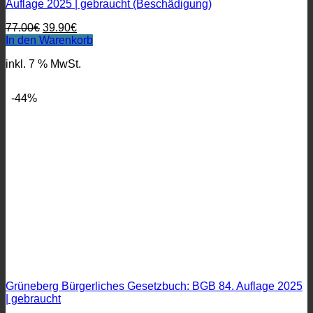
Auflage 2025 | gebraucht (Beschädigung)
Ursprünglicher
Aktueller
77.00
€
39.90
€
Preis
Preis
In den Warenkorb
war:
ist:
inkl. 7 % MwSt.
77.00€
39.90€.
-44%
Grüneberg Bürgerliches Gesetzbuch: BGB 84. Auflage 2025
| gebraucht