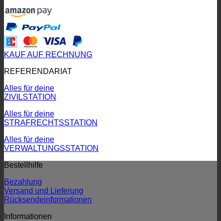
KAUF AUF RECHNUNG
REFERENDARIAT
Alles für deine
ZIVILSTATION
Alles für deine
STRAFRECHTSSTATION
Alles für deine
VERWALTUNGSSTATION
Bestellhilfe
Bezahlung
Versand und Lieferung
Rücksendeinformationen
Informationen