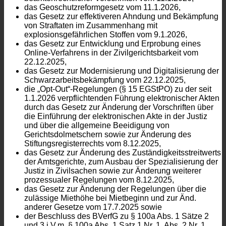
das Geoschutzreformgesetz vom 11.1.2026,
das Gesetz zur effektiveren Ahndung und Bekämpfung
von Straftaten im Zusammenhang mit
explosionsgefährlichen Stoffen vom 9.1.2026,
das Gesetz zur Entwicklung und Erprobung eines
Online-Verfahrens in der Zivilgerichtsbarkeit vom
22.12.2025,
das Gesetz zur Modernisierung und Digitalisierung der
Schwarzarbeitsbekämpfung vom 22.12.2025,
die „Opt-Out“-Regelungen (§ 15 EGStPO) zu der seit
1.1.2026 verpflichtenden Führung elektronischer Akten
durch das Gesetz zur Änderung der Vorschriften über
die Einführung der elektronischen Akte in der Justiz
und über die allgemeine Beeidigung von
Gerichtsdolmetschern sowie zur Änderung des
Stiftungsregisterrechts vom 8.12.2025,
das Gesetz zur Änderung des Zuständigkeitsstreitwerts
der Amtsgerichte, zum Ausbau der Spezialisierung der
Justiz in Zivilsachen sowie zur Änderung weiterer
prozessualer Regelungen vom 8.12.2025,
das Gesetz zur Änderung der Regelungen über die
zulässige Miethöhe bei Mietbeginn und zur Änd.
anderer Gesetze vom 17.7.2025 sowie
der Beschluss des BVerfG zu § 100a Abs. 1 Sätze 2
und 3 i.V.m. § 100a Abs. 1 Satz 1 Nr. 1, Abs. 2 Nr. 1