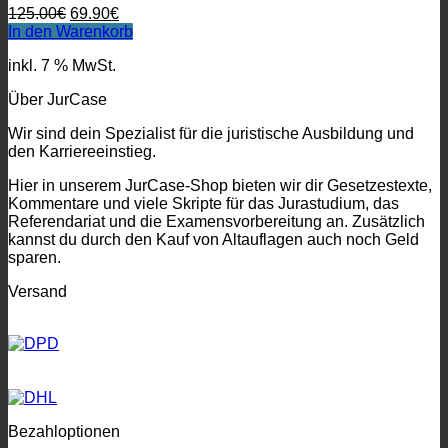
Ursprünglicher
Aktueller
125.00
€
69.90
€
Preis
Preis
In den Warenkorb
war:
ist:
inkl. 7 % MwSt.
125.00€
69.90€.
Über JurCase
Wir sind dein Spezialist für die juristische Ausbildung und
den Karriereeinstieg.
Hier in unserem JurCase-Shop bieten wir dir Gesetzestexte,
Kommentare und viele Skripte für das Jurastudium, das
Referendariat und die Examensvorbereitung an. Zusätzlich
kannst du durch den Kauf von Altauflagen auch noch Geld
sparen.
Versand
Bezahloptionen