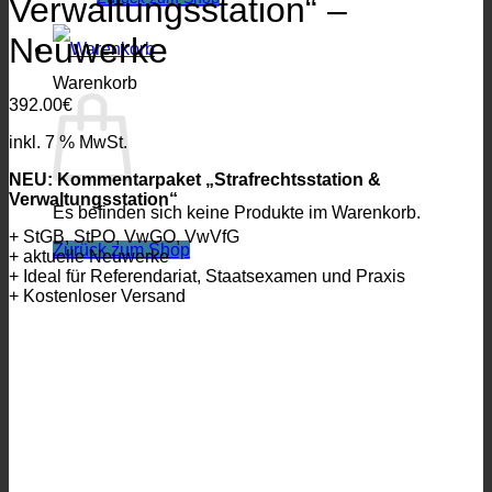
Verwaltungsstation“ –
Neuwerke
Warenkorb
392.00
€
inkl. 7 % MwSt.
NEU: Kommentarpaket „Strafrechtsstation &
Verwaltungsstation“
Es befinden sich keine Produkte im Warenkorb.
+ StGB, StPO, VwGO, VwVfG
Zurück zum Shop
+ aktuelle Neuwerke
+ Ideal für Referendariat, Staatsexamen und Praxis
+ Kostenloser Versand