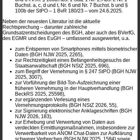
Buchst. a, c, d und t, Nr. 6 und Nr. 7 Buchst. b und §
100b der StPO – 1 BvR 180/23 – vom 24.6.2025.
Neben der neuesten Literatur ist die aktuelle
Rechtsprechung – darunter zahlreiche
Grundsatzentscheidungen des BGH, aber auch des BVerfG,
des EGMR und des EuGH – umfassend ausgewertet, u.a.
zum Entsperren von Smartphones mittels biometrischer
Daten (BGH NJW 2025, 2265),
zur Rechtzeitigkeit eines Befangenheitsgesuchs der
Staatsanwaltschaft (BGH NStZ 2025, 696),
zum Begriff der Vernehmung in § 247 StPO (BGH NJW
2025, 3007),
zur Vorführung der Bild-Ton-Aufzeichnung einer
früheren Vernehmung in der Hauptverhandlung (BGH
BeckRS 2025, 25598),
zur ergänzenden Verlesung eines
Vernehmungsprotokolls (BGH NStZ 2026, 55),
zur Signierung elektronischer Anklageschriften (BGH
NJW 2026, 183),
zur Erhebung und Verwertung von Daten aus
verdeckten Ermittlungsmaßnahmen, insbesondere zur
Verwertbarkeit von ANOM Chat-Daten zur Aufklärung
schwerer Verbrechen (BGH NJW 2025, 1584) sowie