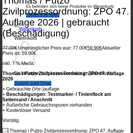
Thomas / Putzo
Es befinden sich keine Produkte im Warenkorb.
Zivilprozessordnung: ZPO 47.
Zurück zum Shop
Auflage 2026 | gebraucht
(Beschädigung)
Warenkorb
77.00
€
Ursprünglicher Preis war: 77.00€
59.90
€
Aktueller
Preis ist: 59.90€.
inkl. 7 % MwSt.
Es befinden sich keine Produkte im Warenkorb.
Thomas / Putzo Zivilprozessordnung: ZPO 47. Auflage
2026
Zurück zum Shop
+ Gebrauchte (Vor-)auflage
+
Beschädigungen: Textmarker- / Tintenfleck am
Seitenrand / Anschnitt
+ Äußerliche Gebrauchsspuren vorhanden
+ Kostenloser Versand
Vorrätig
Thomas / Putzo Zivilprozessordnung: ZPO 47. Auflage