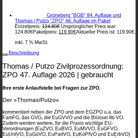
Grüneberg "BGB" 84. Auflage und
Thomas / Putzo "ZPO" 46. Auflage im Paket
Einzelpreis:
124.80
€
Ursprünglicher Preis war:
124.80€
Paketpreis:
119.90
€
Aktueller Preis ist: 119.90€.
inkl. 7 % MwSt.
Beschreibung
Thomas / Putzo Zivilprozessordnung:
ZPO 47. Auflage 2026 | gebraucht
Ihre erste Anlaufstelle bei Fragen zur ZPO.
Der »Thomas/Putzo«
kommentiert neben der ZPO und dem EGZPO u.a. das
FamFG, das GVG, die EuGVVO und die Brüssel IIb-VO.
Zudem werden weitere, für die Praxis wichtige EU-
Verordnungen (EuZVO, EuBVO, EuMVVO, EuGFVO,
EuUntVO, EuGüVO, EuPartVO, EuKoPfVO und EuErbVO)