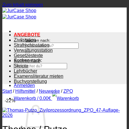
Zum Inhalt springen
ANGEBOTE
Zivilstation
Suchen nach:
Strafrechtsstation
Verwaltungsstation
Gesetzestexte
Suchen nach:
Kommentare
Skripte
Lehrbücher
Examensliteratur mieten
Buchvorstellung
Anmelden
Start
/
Hilfsmittel
/
Neuwerke
/
ZPO
Warenkorb /
0.00
€
-22%