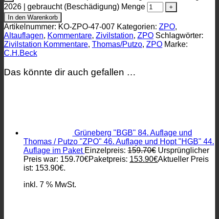
2026 | gebraucht (Beschädigung) Menge
In den Warenkorb
Artikelnummer:
KO-ZPO-47-007
Kategorien:
ZPO
,
Altauflagen
,
Kommentare
,
Zivilstation
,
ZPO
Schlagwörter:
Zivilstation Kommentare
,
Thomas/Putzo
,
ZPO
Marke:
C.H.Beck
Das könnte dir auch gefallen …
Grüneberg "BGB" 84. Auflage und
Thomas / Putzo "ZPO" 46. Auflage und Hopt "HGB" 44.
Auflage im Paket
Einzelpreis:
159.70
€
Ursprünglicher
Preis war: 159.70€
Paketpreis:
153.90
€
Aktueller Preis
ist: 153.90€.
inkl. 7 % MwSt.