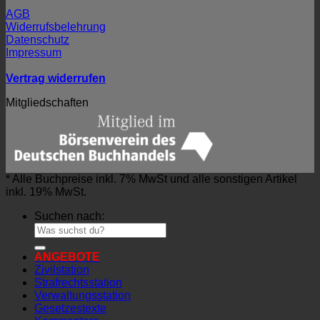
AGB
Widerrufsbelehrung
Datenschutz
Impressum
Vertrag widerrufen
Mitgliedschaften
* Alle Buchpreise inkl. 7% MwSt und alle sonstigen Artikel
inkl. 19% MwSt.
Suchen nach:
ANGEBOTE
Zivilstation
Strafrechtsstation
Verwaltungsstation
Gesetzestexte