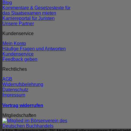
Blog
Kommentare & Gesetzestexte für
das Staatsexamen mieten
Karriereportal für Juristen
Unsere Partner
Kundenservice
Mein Konto
Häufige Fragen und Antworten
Kundenservice
Feedback geben
Rechtliches
AGB
Widerrufsbelehrung
Datenschutz
Impressum
Vertrag widerrufen
Mitgliedschaften