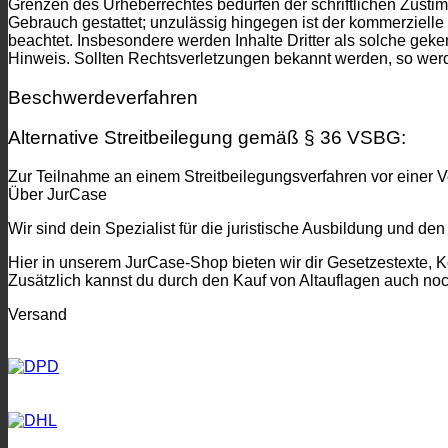
Grenzen des Urheberrechtes bedürfen der schriftlichen Zustim
Gebrauch gestattet; unzulässig hingegen ist der kommerzielle G
beachtet. Insbesondere werden Inhalte Dritter als solche ge
Hinweis. Sollten Rechtsverletzungen bekannt werden, so werd
Beschwerdeverfahren
Alternative Streitbeilegung gemäß § 36 VSBG:
Zur Teilnahme an einem Streitbeilegungsverfahren vor einer Ver
Über JurCase
Wir sind dein Spezialist für die juristische Ausbildung und den
Hier in unserem JurCase-Shop bieten wir dir Gesetzestexte, 
Zusätzlich kannst du durch den Kauf von Altauflagen auch no
Versand