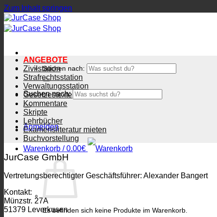
Zum Inhalt springen
ANGEBOTE
Zivilstation
Suchen nach:
Strafrechtsstation
Verwaltungsstation
Suchen nach:
Gesetzestexte
Kommentare
Skripte
Lehrbücher
Anmelden
Examensliteratur mieten
Buchvorstellung
Warenkorb /
0.00
€
JurCase GmbH
Vertretungsberechtigter Geschäftsführer: Alexander Bangert
Kontakt:
Münzstr. 27A
51379 Leverkusen
Es befinden sich keine Produkte im Warenkorb.