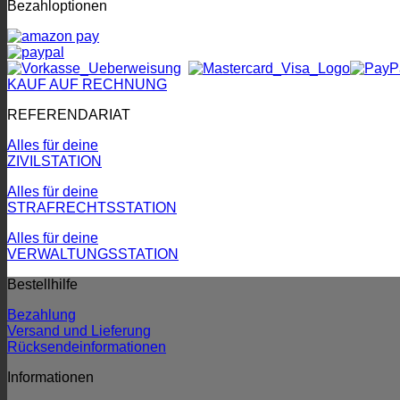
Bezahloptionen
KAUF AUF RECHNUNG
REFERENDARIAT
Alles für deine
ZIVILSTATION
Alles für deine
STRAFRECHTSSTATION
Alles für deine
VERWALTUNGSSTATION
Bestellhilfe
Bezahlung
Versand und Lieferung
Rücksendeinformationen
Informationen