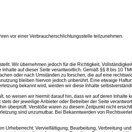
fahren vor einer Verbraucherschlichtungsstelle teilzunehmen.
stellt. Wir übernehmen jedoch für die Richtigkeit, Vollständigkei
nhalte auf dieser Seite verantwortlich. Gemäß §§ 8 bis 10 TMG 
achen oder nach Umständen zu forschen, die auf eine rechtswid
snutzung bleiben hiervon jedoch unberührt. Eine etwaige Haftu
rletzung bekannt wird, werden wir diese Inhalte selbstverständ
t, so weisen wir hiermit darauf hin, dass wir auf deren Inhalte 
stets der jeweilige Anbieter oder Betreiber der Seite verantwor
in überprüft. Verstöße waren zu diesem Zeitpunkt nicht ersichtl
erletzung sind unzumutbar. Bei Bekanntwerden von Rechtsverlet
en Urheberrecht. Vervielfältigung, Bearbeitung, Verbreitung und