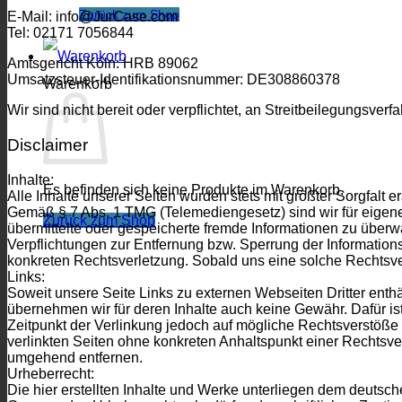
Zurück zum Shop
E-Mail: info@JurCase.com
Tel: 02171 7056844
Amtsgericht Köln: HRB 89062
Umsatzsteuer-Identifikationsnummer: DE308860378
Warenkorb
Wir sind nicht bereit oder verpflichtet, an Streitbeilegungsver
Disclaimer
Inhalte:
Es befinden sich keine Produkte im Warenkorb.
Alle Inhalte unserer Seiten wurden stets mit größter Sorgfalt er
Gemäß § 7 Abs. 1 TMG (Telemediengesetz) sind wir für eigene I
Zurück zum Shop
übermittelte oder gespeicherte fremde Informationen zu überw
Verpflichtungen zur Entfernung bzw. Sperrung der Information
konkreten Rechtsverletzung. Sobald uns eine solche Rechtsve
Links:
Soweit unsere Seite Links zu externen Webseiten Dritter enthäl
übernehmen wir für deren Inhalte auch keine Gewähr. Dafür ist 
Zeitpunkt der Verlinkung jedoch auf mögliche Rechtsverstöße h
verlinkten Seiten ohne konkreten Anhaltspunkt einer Rechtsv
umgehend entfernen.
Urheberrecht:
Die hier erstellten Inhalte und Werke unterliegen dem deutsch