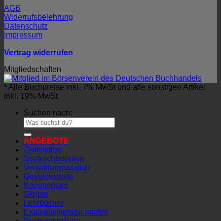
AGB
Widerrufsbelehrung
Datenschutz
Impressum
Vertrag widerrufen
Mitgliedschaften
* Alle Buchpreise inkl. 7% MwSt und alle sonstigen Artikel
inkl. 19% MwSt.
Suchen nach:
ANGEBOTE
Zivilstation
Strafrechtsstation
Verwaltungsstation
Gesetzestexte
Kommentare
Skripte
Lehrbücher
Examensliteratur mieten
Buchvorstellung