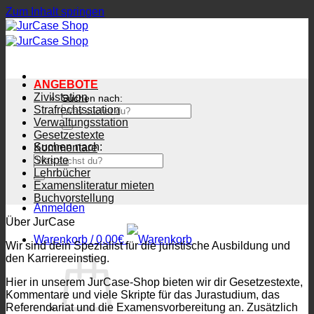
Zum Inhalt springen
ANGEBOTE
Zivilstation
Suchen nach:
Strafrechtsstation
Verwaltungsstation
Gesetzestexte
Suchen nach:
Kommentare
Skripte
Lehrbücher
Examensliteratur mieten
Buchvorstellung
Anmelden
Über JurCase
Warenkorb /
0.00
€
Wir sind dein Spezialist für die juristische Ausbildung und
den Karriereeinstieg.
Hier in unserem JurCase-Shop bieten wir dir Gesetzestexte,
Kommentare und viele Skripte für das Jurastudium, das
Referendariat und die Examensvorbereitung an. Zusätzlich