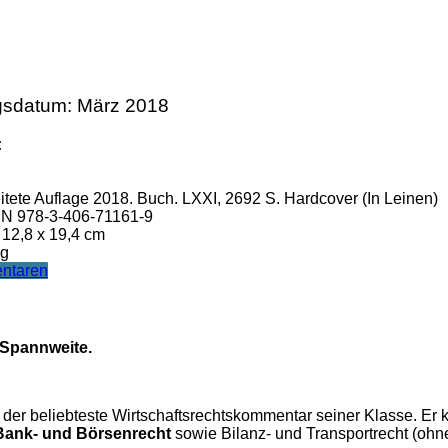
gsdatum: März 2018
:
itete Auflage 2018. Buch. LXXI, 2692 S. Hardcover (In Leinen)
N 978-3-406-71161-9
 12,8 x 19,4 cm
 g
ntaren
r Spannweite.
 der beliebteste Wirtschaftsrechtskommentar seiner Klasse. Er
Bank- und Börsenrecht
sowie Bilanz- und Transportrecht (oh