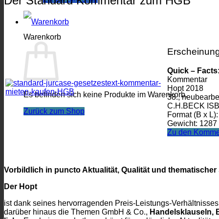
Der Standard Kommentar zum HGB
Warenkorb
Erscheinun
Quick – Facts
Kommentar
Hopt 2018
Es befinden sich keine Produkte im Warenkorb.
38., neubearbe
C.H.BECK ISB
Zurück zum Shop
Format (B x L):
Gewicht: 1287
Zu den Komme
Vorbildlich in puncto Aktualität, Qualität und thematische
Der Hopt
ist dank seines hervorragenden Preis-Leistungs-Verhältnisses
darüber hinaus die Themen GmbH & Co.,
Handelsklauseln, 