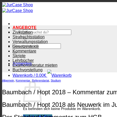
Zum
Inhalt
springen
ANGEBOTE
Suchen
Zivilstation
nach:
Strafrechtsstation
Verwaltungsstation
Suchen
Gesetzestexte
nach:
Kommentare
Skripte
Lehrbücher
Anmelden
Examensliteratur mieten
Buchvorstellung
Warenkorb /
0.00
€
Allgemein
,
Kommentar
,
Referendariat
,
Studium
Baumbach / Hopt 2018 – Kommentar zum
Baumbach / Hopt 2018 als Neuwerk im J
Es befinden sich keine Produkte im Warenkorb.
Zurück zum Shop