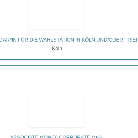
R*IN FÜR DIE WAHLSTATION IN KÖLN UND/ODER TRIER
Köln
ASSOCIATE (M/W/D) CORPORATE M&A