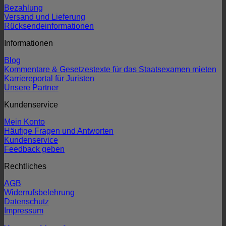
Bezahlung
Versand und Lieferung
Rücksendeinformationen
Informationen
Blog
Kommentare & Gesetzestexte für das Staatsexamen mieten
Karriereportal für Juristen
Unsere Partner
Kundenservice
Mein Konto
Häufige Fragen und Antworten
Kundenservice
Feedback geben
Rechtliches
AGB
Widerrufsbelehrung
Datenschutz
Impressum