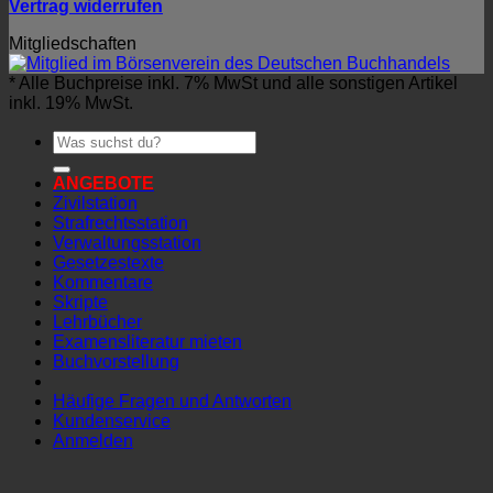
Vertrag widerrufen
Mitgliedschaften
* Alle Buchpreise inkl. 7% MwSt und alle sonstigen Artikel
inkl. 19% MwSt.
Suchen
nach:
ANGEBOTE
Zivilstation
Strafrechtsstation
Verwaltungsstation
Gesetzestexte
Kommentare
Skripte
Lehrbücher
Examensliteratur mieten
Buchvorstellung
Häufige Fragen und Antworten
Kundenservice
Anmelden