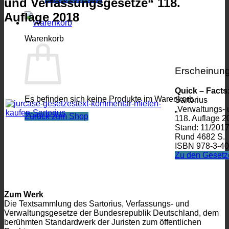
und Verfassungsgesetze“ 118.
Auflage 2018
Warenkorb
Erscheinun
Quick – Facts
Es befinden sich keine Produkte im Warenkorb.
Sartorius
„Verwaltungs-
Zurück zum Shop
118. Auflage 2
Stand: 11/201
Rund 4682 S.
ISBN 978-3-40
Zu den Gesetz
Zum Werk
Die Textsammlung des Sartorius, Verfassungs- und
Verwaltungsgesetze der Bundesrepublik Deutschland, dem
berühmten Standardwerk der Juristen zum öffentlichen