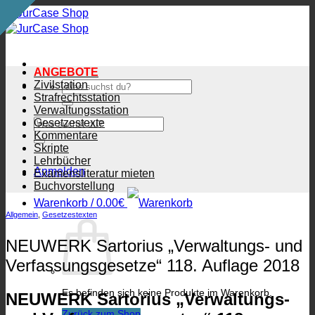
Zum
Inhalt
springen
ANGEBOTE
Zivilstation
Suchen
nach:
Strafrechtsstation
Verwaltungsstation
Suchen
Gesetzestexte
nach:
Kommentare
Skripte
Lehrbücher
Anmelden
Examensliteratur mieten
Buchvorstellung
Warenkorb /
0.00
€
Allgemein
,
Gesetzestexten
NEUWERK Sartorius „Verwaltungs- und
Verfassungsgesetze“ 118. Auflage 2018
Es befinden sich keine Produkte im Warenkorb.
NEUWERK Sartorius „Verwaltungs-
Zurück zum Shop