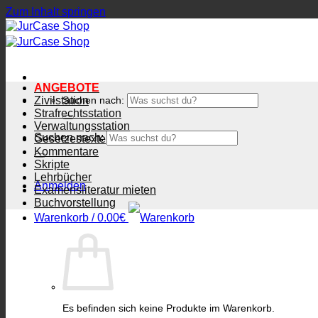
Zum Inhalt springen
ANGEBOTE
Zivilstation
Suchen nach:
Strafrechtsstation
Verwaltungsstation
Suchen nach:
Gesetzestexte
Kommentare
Skripte
Lehrbücher
Anmelden
Examensliteratur mieten
Buchvorstellung
Warenkorb /
0.00
€
Es befinden sich keine Produkte im Warenkorb.