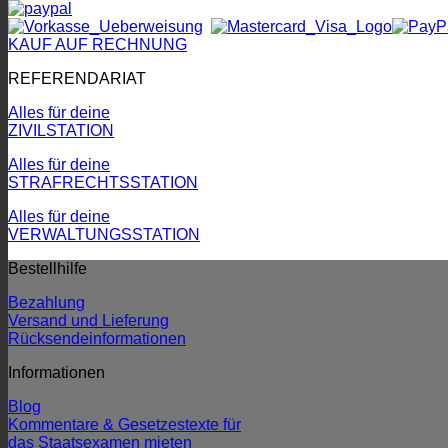
KAUF AUF RECHNUNG
REFERENDARIAT
Alles für deine
ZIVILSTATION
Alles für deine
STRAFRECHTSSTATION
Alles für deine
VERWALTUNGSSTATION
Bestellhilfe
Bezahlung
Versand und Lieferung
Rücksendeinformationen
Informationen
Blog
Kommentare & Gesetzestexte für
das Staatsexamen mieten