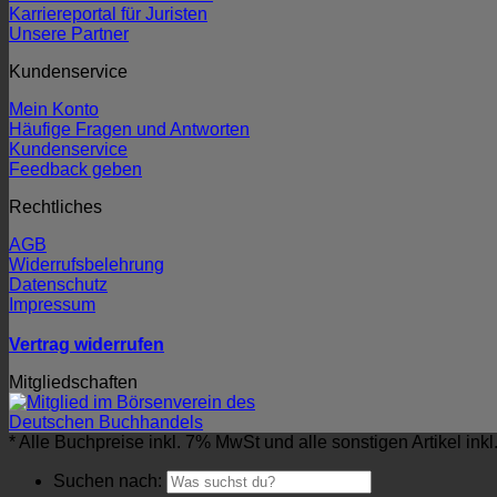
Karriereportal für Juristen
Unsere Partner
Kundenservice
Mein Konto
Häufige Fragen und Antworten
Kundenservice
Feedback geben
Rechtliches
AGB
Widerrufsbelehrung
Datenschutz
Impressum
Vertrag widerrufen
Mitgliedschaften
* Alle Buchpreise inkl. 7% MwSt und alle sonstigen Artikel ink
Suchen nach: