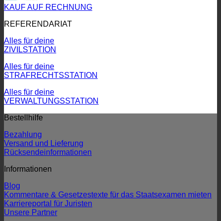
KAUF AUF RECHNUNG
REFERENDARIAT
Alles für deine
ZIVILSTATION
Alles für deine
STRAFRECHTSSTATION
Alles für deine
VERWALTUNGSSTATION
Bestellhilfe
Bezahlung
Versand und Lieferung
Rücksendeinformationen
Informationen
Blog
Kommentare & Gesetzestexte für das Staatsexamen mieten
Karriereportal für Juristen
Unsere Partner