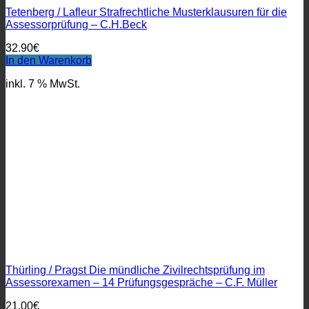
Tetenberg / Lafleur Strafrechtliche Musterklausuren für die
Assessorprüfung – C.H.Beck
32.90
€
In den Warenkorb
inkl. 7 % MwSt.
Thürling / Pragst Die mündliche Zivilrechtsprüfung im
Assessorexamen – 14 Prüfungsgespräche – C.F. Müller
21.00
€