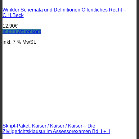
Winkler Schemata und Definitionen Öffentliches Recht –
C.H.Beck
12.90
€
In den Warenkorb
inkl. 7 % MwSt.
Skript-Paket: Kaiser / Kaiser / Kaiser – Die
Zivilgerichtsklausur im Assessorexamen Bd. I + II