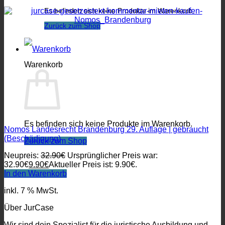
Es befinden sich keine Produkte im Warenkorb.
Zurück zum Shop
Warenkorb
Es befinden sich keine Produkte im Warenkorb.
Nomos Landesrecht Brandenburg 29. Auflage | gebraucht
(Beschädigung)
Zurück zum Shop
Neupreis:
32.90
€
Ursprünglicher Preis war:
32.90€
9.90
€
Aktueller Preis ist: 9.90€.
In den Warenkorb
inkl. 7 % MwSt.
Über JurCase
Wir sind dein Spezialist für die juristische Ausbildung und