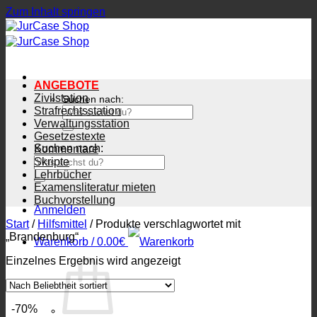
Zum Inhalt springen
ANGEBOTE
Zivilstation
Suchen nach:
Strafrechtsstation
Verwaltungsstation
Gesetzestexte
Suchen nach:
Kommentare
Skripte
Lehrbücher
Examensliteratur mieten
Buchvorstellung
Anmelden
Start
/
Hilfsmittel
/
Produkte verschlagwortet mit
„Brandenburg“
Warenkorb /
0.00
€
Einzelnes Ergebnis wird angezeigt
-70%