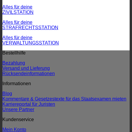
Alles für deine
ZIVILSTATION
Alles für deine
STRAFRECHTSSTATION
Alles für deine
VERWALTUNGSSTATION
Bestellhilfe
Bezahlung
Versand und Lieferung
Rücksendeinformationen
Informationen
Blog
Kommentare & Gesetzestexte für das Staatsexamen mieten
Karriereportal für Juristen
Unsere Partner
Kundenservice
Mein Konto