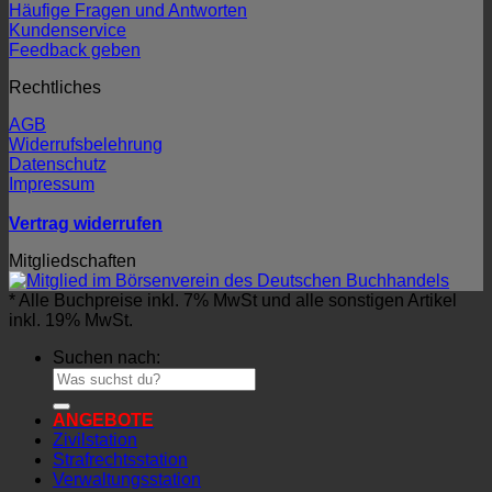
Häufige Fragen und Antworten
Kundenservice
Feedback geben
Rechtliches
AGB
Widerrufsbelehrung
Datenschutz
Impressum
Vertrag widerrufen
Mitgliedschaften
* Alle Buchpreise inkl. 7% MwSt und alle sonstigen Artikel
inkl. 19% MwSt.
Suchen nach:
ANGEBOTE
Zivilstation
Strafrechtsstation
Verwaltungsstation