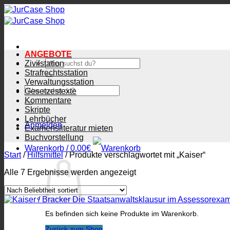
Zum
Inhalt
springen
ANGEBOTE
Suchen
Zivilstation
nach:
Strafrechtsstation
Verwaltungsstation
Suchen
Gesetzestexte
nach:
Kommentare
Skripte
Lehrbücher
Anmelden
Examensliteratur mieten
Buchvorstellung
Warenkorb /
0.00
€
Start
/
Hilfsmittel
/
Produkte verschlagwortet mit „Kaiser“
Nach
Alle 7 Ergebnisse werden angezeigt
Beliebtheit
sortiert
Es befinden sich keine Produkte im Warenkorb.
Zurück zum Shop