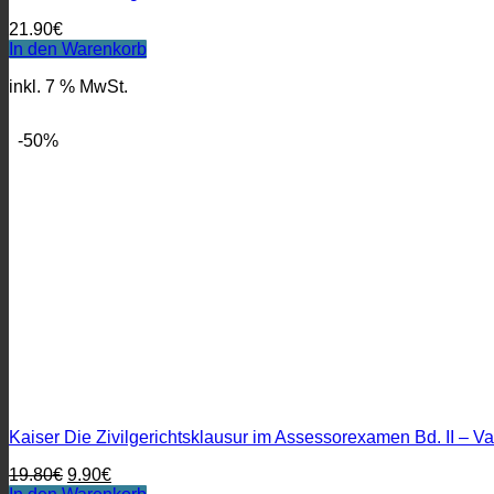
21.90
€
In den Warenkorb
inkl. 7 % MwSt.
-50%
Kaiser Die Zivilgerichtsklausur im Assessorexamen Bd. II 
Ursprünglicher
Aktueller
19.80
€
9.90
€
Preis
Preis