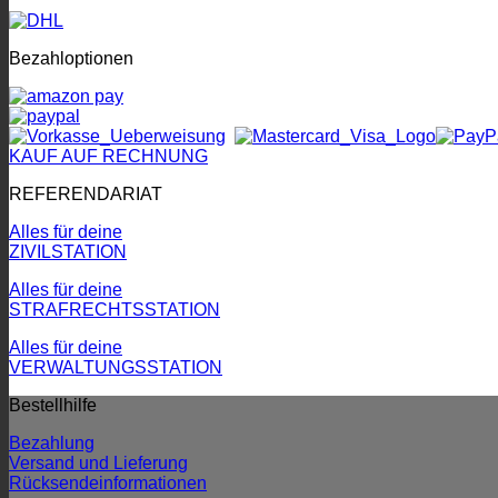
Bezahloptionen
KAUF AUF RECHNUNG
REFERENDARIAT
Alles für deine
ZIVILSTATION
Alles für deine
STRAFRECHTSSTATION
Alles für deine
VERWALTUNGSSTATION
Bestellhilfe
Bezahlung
Versand und Lieferung
Rücksendeinformationen