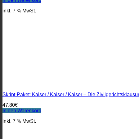
In den Warenkorb
war:
ist:
inkl. 7 % MwSt.
19.80€
9.90€.
Skript-Paket: Kaiser / Kaiser / Kaiser – Die Zivilgerichtsklaus
47.80
€
In den Warenkorb
inkl. 7 % MwSt.