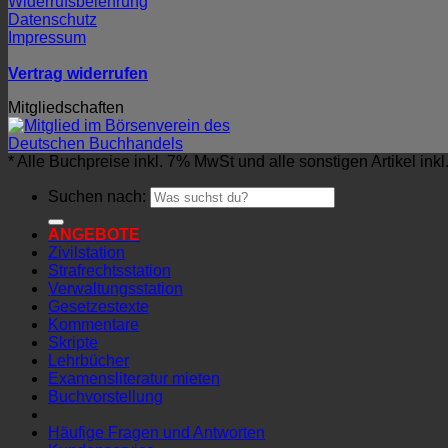
Widerrufsbelehrung
Datenschutz
Impressum
Vertrag widerrufen
Mitgliedschaften
* Alle Buchpreise inkl. 7% MwSt und alle sonstigen Artikel ink
Suchen nach:
ANGEBOTE
Zivilstation
Strafrechtsstation
Verwaltungsstation
Gesetzestexte
Kommentare
Skripte
Lehrbücher
Examensliteratur mieten
Buchvorstellung
Häufige Fragen und Antworten