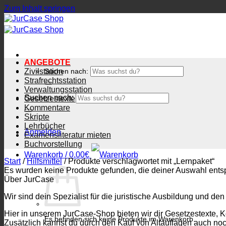
Zum Inhalt springen
ANGEBOTE
Zivilstation
Suchen nach:
Strafrechtsstation
Verwaltungsstation
Suchen nach:
Gesetzestexte
Kommentare
Skripte
Lehrbücher
Anmelden
Examensliteratur mieten
Buchvorstellung
Warenkorb /
0.00
€
Start
/
Hilfsmittel
/
Produkte verschlagwortet mit „Lernpaket“
Es wurden keine Produkte gefunden, die deiner Auswahl ents
Über JurCase
Wir sind dein Spezialist für die juristische Ausbildung und den
Hier in unserem JurCase-Shop bieten wir dir Gesetzestexte, 
Es befinden sich keine Produkte im Warenkorb.
Zusätzlich kannst du durch den Kauf von Altauflagen auch no