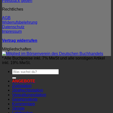
Feedback geben
Rechtliches
AGB
Widerrufsbelehrung
Datenschutz
Impressum
Vertrag widerrufen
Mitgliedschaften
* Alle Buchpreise inkl. 7% MwSt und alle sonstigen Artikel
inkl. 19% MwSt.
Suchen
nach:
ANGEBOTE
Zivilstation
Strafrechtsstation
Verwaltungsstation
Gesetzestexte
Kommentare
Skripte
Lehrbücher