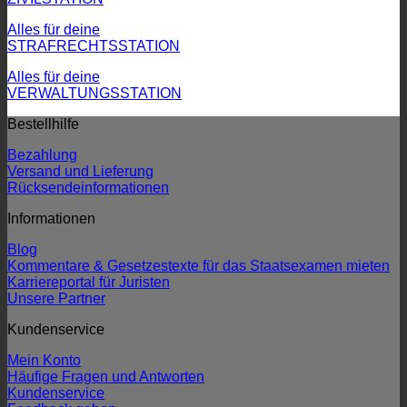
Alles für deine
STRAFRECHTSSTATION
Alles für deine
VERWALTUNGSSTATION
Bestellhilfe
Bezahlung
Versand und Lieferung
Rücksendeinformationen
Informationen
Blog
Kommentare & Gesetzestexte für das Staatsexamen mieten
Karriereportal für Juristen
Unsere Partner
Kundenservice
Mein Konto
Häufige Fragen und Antworten
Kundenservice