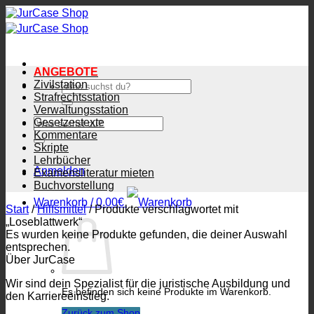
Zum
Inhalt
springen
ANGEBOTE
Zivilstation
Suchen
nach:
Strafrechtsstation
Verwaltungsstation
Suchen
Gesetzestexte
nach:
Kommentare
Skripte
Lehrbücher
Anmelden
Examensliteratur mieten
Buchvorstellung
Warenkorb /
0.00
€
Start
/
Hilfsmittel
/
Produkte verschlagwortet mit
„Loseblattwerk“
Es wurden keine Produkte gefunden, die deiner Auswahl
entsprechen.
Über JurCase
Wir sind dein Spezialist für die juristische Ausbildung und
Es befinden sich keine Produkte im Warenkorb.
den Karriereeinstieg.
Zurück zum Shop