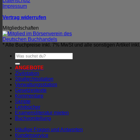
Datenschutz
Impressum
Vertrag widerrufen
Mitgliedschaften
* Alle Buchpreise inkl. 7% MwSt und alle sonstigen Artikel ink
Suchen
nach:
ANGEBOTE
Zivilstation
Strafrechtsstation
Verwaltungsstation
Gesetzestexte
Kommentare
Skripte
Lehrbücher
Examensliteratur mieten
Buchvorstellung
Häufige Fragen und Antworten
Kundenservice