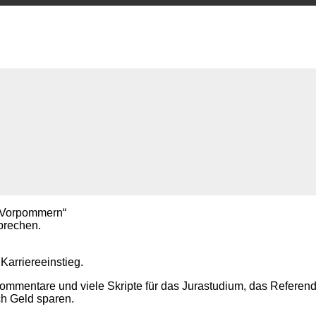
g-Vorpommern“
prechen.
 Karriereeinstieg.
Kommentare und viele Skripte für das Jurastudium, das Referen
ch Geld sparen.