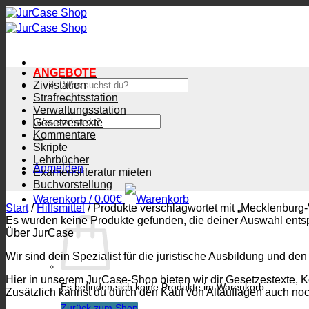
Zum
Inhalt
springen
ANGEBOTE
Suchen
Zivilstation
nach:
Strafrechtsstation
Verwaltungsstation
Suchen
Gesetzestexte
nach:
Kommentare
Skripte
Lehrbücher
Anmelden
Examensliteratur mieten
Buchvorstellung
Warenkorb /
0.00
€
Start
/
Hilfsmittel
/
Produkte verschlagwortet mit „Mecklenbur
Es wurden keine Produkte gefunden, die deiner Auswahl ents
Über JurCase
Wir sind dein Spezialist für die juristische Ausbildung und den
Hier in unserem JurCase-Shop bieten wir dir Gesetzestexte, 
Es befinden sich keine Produkte im Warenkorb.
Zusätzlich kannst du durch den Kauf von Altauflagen auch no
Zurück zum Shop