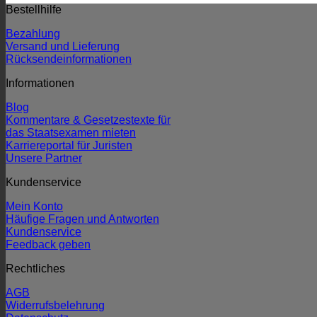
Bestellhilfe
Bezahlung
Versand und Lieferung
Rücksendeinformationen
Informationen
Blog
Kommentare & Gesetzestexte für
das Staatsexamen mieten
Karriereportal für Juristen
Unsere Partner
Kundenservice
Mein Konto
Häufige Fragen und Antworten
Kundenservice
Feedback geben
Rechtliches
AGB
Widerrufsbelehrung