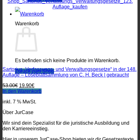
Warenkorb
Es befinden sich keine Produkte im Warenkorb.
Sartorius „Verfassungs- und Verwaltungsgesetze“ in der 148.
Zurück zum Shop
Auflage – Loseblattsammlung von C. H. Beck | gebraucht
Ursprünglicher
Aktueller
53.00
€
19.90
€
Preis
Preis
In den Warenkorb
war:
ist:
inkl. 7 % MwSt.
53.00€
19.90€.
Über JurCase
Wir sind dein Spezialist für die juristische Ausbildung und
den Karriereeinstieg.
Hier in unserem JurCase-Shop bieten wir dir Gesetzestexte,