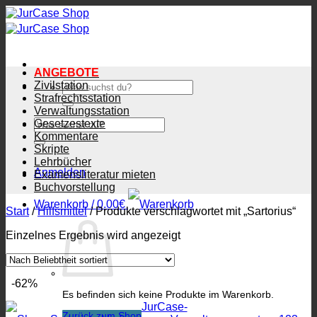
Zum
Inhalt
springen
ANGEBOTE
Zivilstation
Suchen
nach:
Strafrechtsstation
Verwaltungsstation
Suchen
Gesetzestexte
nach:
Kommentare
Skripte
Lehrbücher
Anmelden
Examensliteratur mieten
Buchvorstellung
Warenkorb /
0.00
€
Start
/
Hilfsmittel
/
Produkte verschlagwortet mit „Sartorius“
Einzelnes Ergebnis wird angezeigt
-62%
Es befinden sich keine Produkte im Warenkorb.
Zurück zum Shop