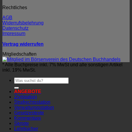
Rechtliches
AGB
Widerrufsbelehrung
Datenschutz
Impressum
Vertrag widerrufen
Mitgliedschaften
* Alle Buchpreise inkl. 7% MwSt und alle sonstigen Artikel
inkl. 19% MwSt.
Suchen
nach:
ANGEBOTE
Zivilstation
Strafrechtsstation
Verwaltungsstation
Gesetzestexte
Kommentare
Skripte
Lehrbücher