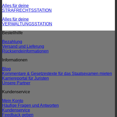
Alles für deine
STRAFRECHTSSTATION
Alles für deine
VERWALTUNGSSTATION
Bestellhilfe
Bezahlung
Versand und Lieferung
Rücksendeinformationen
Informationen
Blog
Kommentare & Gesetzestexte für das Staatsexamen mieten
Karriereportal für Juristen
Unsere Partner
Kundenservice
Mein Konto
Häufige Fragen und Antworten
Kundenservice
Feedback geben