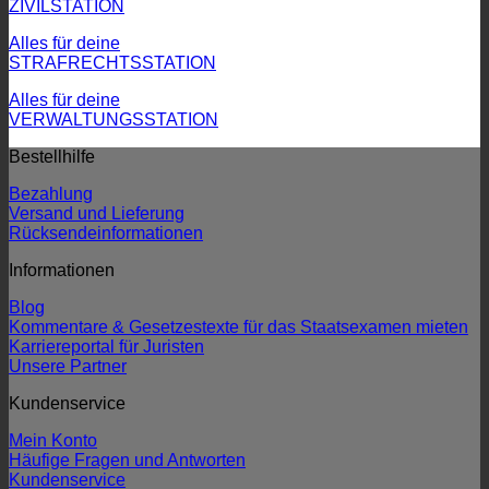
ZIVILSTATION
Alles für deine
STRAFRECHTSSTATION
Alles für deine
VERWALTUNGSSTATION
Bestellhilfe
Bezahlung
Versand und Lieferung
Rücksendeinformationen
Informationen
Blog
Kommentare & Gesetzestexte für das Staatsexamen mieten
Karriereportal für Juristen
Unsere Partner
Kundenservice
Mein Konto
Häufige Fragen und Antworten
Kundenservice