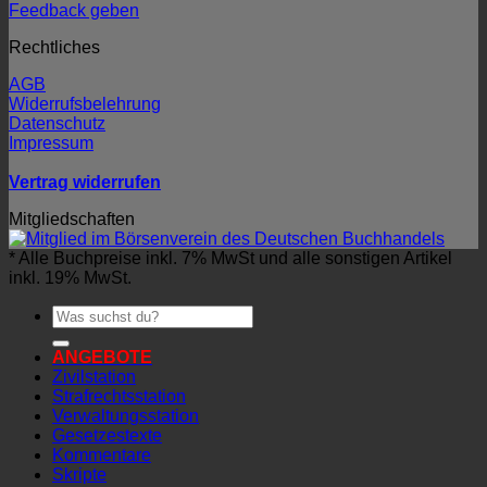
Feedback geben
Rechtliches
AGB
Widerrufsbelehrung
Datenschutz
Impressum
Vertrag widerrufen
Mitgliedschaften
* Alle Buchpreise inkl. 7% MwSt und alle sonstigen Artikel
inkl. 19% MwSt.
Suchen
nach:
ANGEBOTE
Zivilstation
Strafrechtsstation
Verwaltungsstation
Gesetzestexte
Kommentare
Skripte