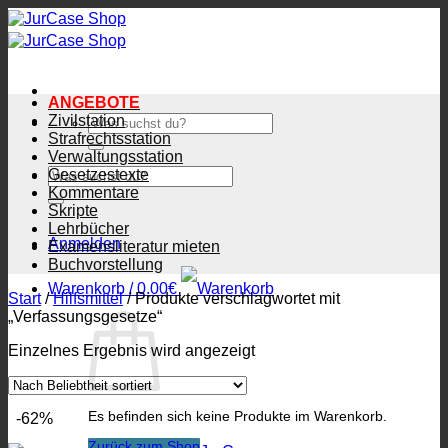
Zum
Inhalt
springen
ANGEBOTE
Zivilstation
Suchen
nach:
Strafrechtsstation
Verwaltungsstation
Suchen
Gesetzestexte
nach:
Kommentare
Skripte
Lehrbücher
Anmelden
Examensliteratur mieten
Buchvorstellung
Warenkorb /
0.00
€
Start
/
Hilfsmittel
/
Produkte verschlagwortet mit
„Verfassungsgesetze“
Einzelnes Ergebnis wird angezeigt
Es befinden sich keine Produkte im Warenkorb.
-62%
Zurück zum Shop