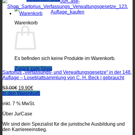
Warenkorb
Es befinden sich keine Produkte im Warenkorb.
Zurück zum Shop
Sartorius „Verfassungs- und Verwaltungsgesetze“ in der 148.
Auflage – Loseblattsammlung von C. H. Beck | gebraucht
Ursprünglicher
Aktueller
53.00
€
19.90
€
Preis
Preis
In den Warenkorb
war:
ist:
inkl. 7 % MwSt.
53.00€
19.90€.
Über JurCase
Wir sind dein Spezialist für die juristische Ausbildung und
den Karriereeinstieg.