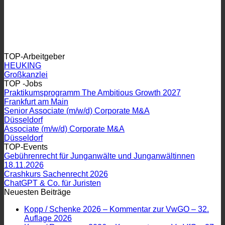
TOP-Arbeitgeber
HEUKING
Großkanzlei
TOP -Jobs
Praktikumsprogramm The Ambitious Growth 2027
Frankfurt am Main
Senior Associate (m/w/d) Corporate M&A
Düsseldorf
Associate (m/w/d) Corporate M&A
Düsseldorf
TOP-Events
Gebührenrecht für Junganwälte und Junganwältinnen
18.11.2026
Crashkurs Sachenrecht 2026
ChatGPT & Co. für Juristen
Neuesten Beiträge
Kopp / Schenke 2026 – Kommentar zur VwGO – 32.
Auflage 2026