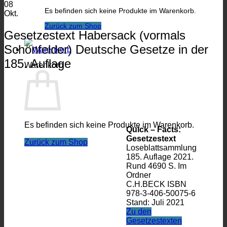
08
Es befinden sich keine Produkte im Warenkorb.
Okt.
Zurück zum Shop
Gesetzestext Habersack (vormals
Schönfelder) Deutsche Gesetze in der
185. Auflage
Warenkorb
Es befinden sich keine Produkte im Warenkorb.
Quick – Facts:
Gesetzestext
Zurück zum Shop
Loseblattsammlung
185. Auflage 2021.
Rund 4690 S. Im
Ordner
C.H.BECK ISBN
978-3-406-50075-6
Stand: Juli 2021
Zu den
Gesetzestexten