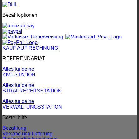
Bezahloptionen
KAUF AUF RECHNUNG
REFERENDARIAT
Alles für deine
ZIVILSTATION
Alles für deine
STRAFRECHTSSTATION
Alles für deine
VERWALTUNGSSTATION
Bestellhilfe
Bezahlung
Versand und Lieferung