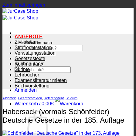
Zum Inhalt springen
ANGEBOTE
Zivilstation
Suchen nach:
Strafrechtsstation
Verwaltungsstation
Gesetzestexte
Suchen nach:
Kommentare
Skripte
Lehrbücher
Examensliteratur mieten
Buchvorstellung
Anmelden
Allgemein
,
Gesetzestexten
,
Referendariat
,
Studium
Warenkorb /
0.00
€
Habersack (vormals Schönfelder)
Deutsche Gesetze in der 185. Auflage