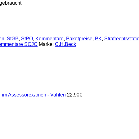
 gebraucht
en
,
StGB
,
StPO
,
Kommentare
,
Paketpreise
,
PK
,
Strafrechtsstati
ommentare SCJC
Marke:
C.H.Beck
ur im Assessorexamen - Vahlen
22.90
€