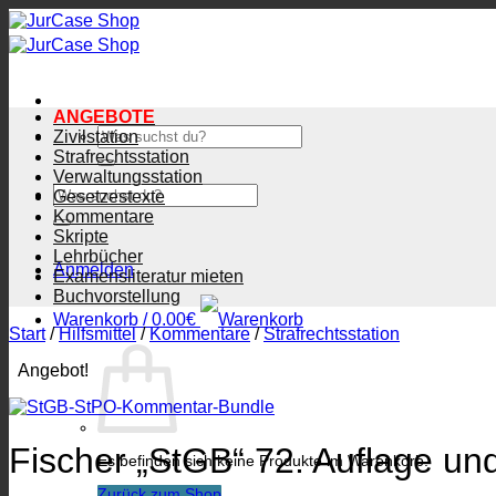
Zum
Inhalt
springen
ANGEBOTE
Suchen
Zivilstation
nach:
Strafrechtsstation
Verwaltungsstation
Suchen
Gesetzestexte
nach:
Kommentare
Skripte
Lehrbücher
Anmelden
Examensliteratur mieten
Buchvorstellung
Warenkorb /
0.00
€
Start
/
Hilfsmittel
/
Kommentare
/
Strafrechtsstation
Angebot!
Fischer „StGB“ 72. Auflage un
Es befinden sich keine Produkte im Warenkorb.
Zurück zum Shop