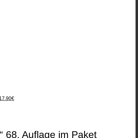
Ursprünglicher
Aktueller
Preis
Preis
war:
ist:
24.90€
17.90€.
17.90
€
 68. Auflage im Paket