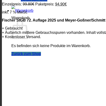
Ursprünglicher
Aktueller
Einzelpreis:
99.80
€
Paketpreis:
94.90
€
Preis
Preis
inkl. 7 % MwSt.
war:
ist:
99.80€
94.90€.
Warenkorb
Fischer StGB 72. Auflage 2025 und Meyer-Goßner/Schmitt 
+ Gebraucht
+ Äußerlich mittlere Gebrauchsspuren vorhanden. Inhalt vollst
+ Kostenloser Versand.
Es befinden sich keine Produkte im Warenkorb.
Zurück zum Shop