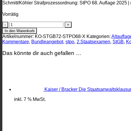
Schmitt/Köhler Strafprozessordnung: StPO 68. Auflage 2025 |
Vorrätig
Fischer
"StGB"
In den Warenkorb
72.
Artikelnummer:
KO-STGB72-STPO68-X
Kategorien:
Altauflag
Auflage
Kommentare
,
Bundleangebot
,
stpo
,
2.Staatsexamen
,
StGB
,
K
und
Meyer-
Das könnte dir auch gefallen …
Goßner/Schmitt
"StPO"
68.
Auflage
im
Paket
Menge
Kaiser / Bracker Die Staatsanwaltsklaus
inkl. 7 % MwSt.