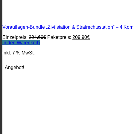
Vorauflagen-Bundle „Zivilstation & Strafrechtsstation“ – 4 Ko
Ursprünglicher
Aktueller
Einzelpreis:
224.60
€
Paketpreis:
209.90
€
Preis
Preis
In den Warenkorb
war:
ist:
inkl. 7 % MwSt.
224.60€
209.90€.
Angebot!