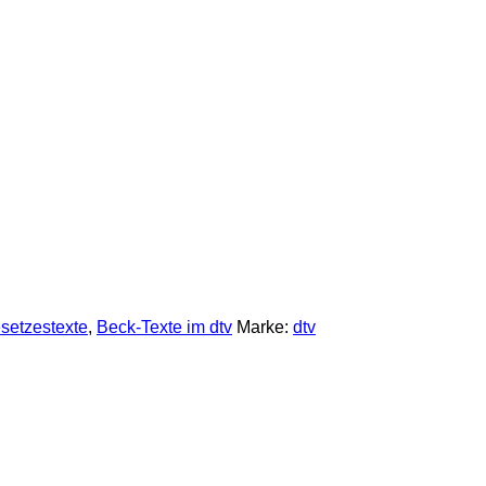
setzestexte
,
Beck-Texte im dtv
Marke:
dtv