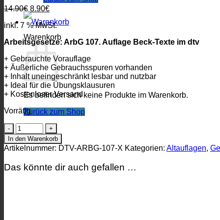
Ursprünglicher
Aktueller
14.90
€
8.90
€
Preis
Preis
inkl. 7 % MwSt.
war:
ist:
14.90€
8.90€.
Warenkorb
Arbeitsgesetze: ArbG 107. Auflage Beck-Texte im dtv
+ Gebrauchte Vorauflage
+ Äußerliche Gebrauchsspuren vorhanden
+ Inhalt uneingeschränkt lesbar und nutzbar
+ Ideal für die Übungsklausuren
+ Kostenloser Versand
Es befinden sich keine Produkte im Warenkorb.
Vorrätig
Zurück zum Shop
Arbeitsgesetze:
ArbG
In den Warenkorb
107.
Artikelnummer:
DTV-ARBG-107-X
Kategorien:
Altauflagen
,
Ge
Auflage
Beck-
Das könnte dir auch gefallen …
Texte
im
dtv
|
gebraucht
Menge