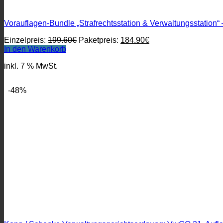
Vorauflagen-Bundle „Strafrechtsstation & Verwaltungsstation
Ursprünglicher
Aktueller
Einzelpreis:
199.60
€
Paketpreis:
184.90
€
Preis
Preis
In den Warenkorb
war:
ist:
inkl. 7 % MwSt.
199.60€
184.90€.
-48%