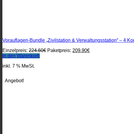
Vorauflagen-Bundle „Zivilstation & Verwaltungsstation“ – 4 
Ursprünglicher
Aktueller
Einzelpreis:
224.60
€
Paketpreis:
209.90
€
Preis
Preis
In den Warenkorb
war:
ist:
inkl. 7 % MwSt.
224.60€
209.90€.
Angebot!