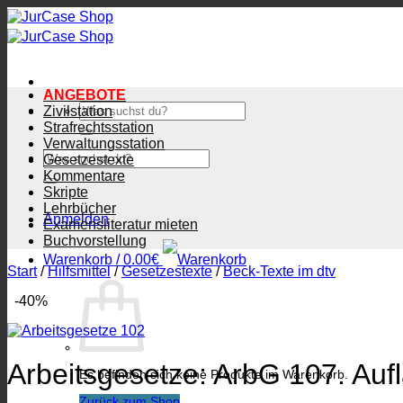
Zum
Inhalt
springen
ANGEBOTE
Suchen
Zivilstation
nach:
Strafrechtsstation
Verwaltungsstation
Suchen
Gesetzestexte
nach:
Kommentare
Skripte
Lehrbücher
Anmelden
Examensliteratur mieten
Buchvorstellung
Warenkorb /
0.00
€
Start
/
Hilfsmittel
/
Gesetzestexte
/
Beck-Texte im dtv
-40%
Arbeitsgesetze: ArbG 107. Auf
Es befinden sich keine Produkte im Warenkorb.
Zurück zum Shop