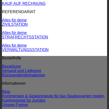
KAUF AUF RECHNUNG
REFERENDARIAT
Alles für deine
ZIVILSTATION
Alles für deine
STRAFRECHTSSTATION
Alles für deine
VERWALTUNGSSTATION
Bestellhilfe
Bezahlung
Versand und Lieferung
Rücksendeinformationen
Informationen
Blog
Kommentare & Gesetzestexte für das Staatsexamen mieten
Karriereportal für Juristen
Unsere Partner