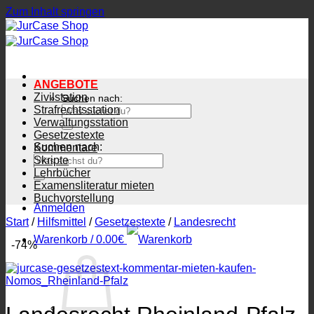
Zum Inhalt springen
ANGEBOTE
Zivilstation
Suchen nach:
Strafrechtsstation
Verwaltungsstation
Gesetzestexte
Suchen nach:
Kommentare
Skripte
Lehrbücher
Examensliteratur mieten
Buchvorstellung
Anmelden
Start
/
Hilfsmittel
/
Gesetzestexte
/
Landesrecht
Warenkorb /
0.00
€
-74%