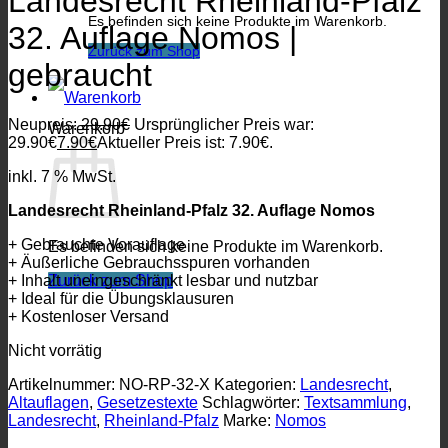
Landesrecht Rheinland-Pfalz
Es befinden sich keine Produkte im Warenkorb.
32. Auflage Nomos |
Zurück zum Shop
gebraucht
Neupreis:
29.90
€
Ursprünglicher Preis war:
Warenkorb
29.90€
7.90
€
Aktueller Preis ist: 7.90€.
inkl. 7 % MwSt.
Landesrecht Rheinland-Pfalz 32. Auflage Nomos
+ Gebrauchte Vorauflage
Es befinden sich keine Produkte im Warenkorb.
+ Äußerliche Gebrauchsspuren vorhanden
+ Inhalt uneingeschränkt lesbar und nutzbar
Zurück zum Shop
+ Ideal für die Übungsklausuren
+ Kostenloser Versand
Nicht vorrätig
Artikelnummer:
NO-RP-32-X
Kategorien:
Landesrecht
,
Altauflagen
,
Gesetzestexte
Schlagwörter:
Textsammlung
,
Landesrecht
,
Rheinland-Pfalz
Marke:
Nomos