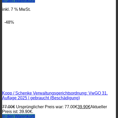
In den Warenkorb
inkl. 7 % MwSt.
-48%
Kopp / Schenke Verwaltungsgerichtsordnung: VwGO 31.
Auflage 2025 | gebraucht (Beschädigung)
77.00
€
Ursprünglicher Preis war: 77.00€
39.90
€
Aktueller
Preis ist: 39.90€.
In den Warenkorb