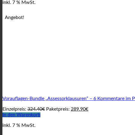
inkl. 7 % MwSt.
14.90€
8.90€.
Angebot!
Vorauflagen-Bundle „Assessorklausuren“ – 6 Kommentare im P
Ursprünglicher
Aktueller
Einzelpreis:
324.40
€
Paketpreis:
289.90
€
Preis
Preis
In den Warenkorb
war:
ist:
inkl. 7 % MwSt.
324.40€
289.90€.