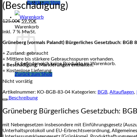
Zurück zum Shop
(Beschädigung)
Ursprünglicher
Aktueller
125.00
€
59.90
€
Preis
Preis
Warenkorb
inkl. 7 % MwSt.
war:
ist:
125.00€
59.90€.
Grüneberg (vormals Palandt) Bürgerliches Gesetzbuch: BGB 8
+ Zustand: gebraucht
+ Mittlere bis stärkere Gebrauchsspuren vorhanden.
Es befinden sich keine Produkte im Warenkorb.
+ Beschädigung: Markierungen enthalten.
+ Kostenlose Lieferung
Zurück zum Shop
Nicht vorrätig
Artikelnummer:
KO-BGB-83-04
Kategorien:
BGB
,
Altauflagen
,
Beschreibung
Grüneberg Bürgerliches Gesetzbuch: BGB
mit Nebengesetzen insbesondere mit Einführungsgesetz (Auszu
Unterhaltsprotokoll und EU-Erbrechtsverordnung, Allgemeine
Unterlassungsklagengesetz (GrünHome), Produkthaftungsgeset