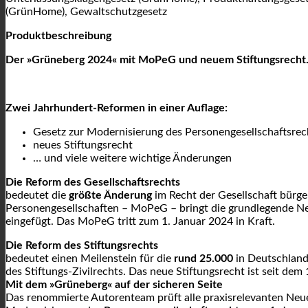
(GrünHome), Gewaltschutzgesetz
Produktbeschreibung
Der »Grüneberg 2024« mit MoPeG und neuem Stiftungsrecht
Zwei Jahrhundert-Reformen in einer Auflage:
Gesetz zur Modernisierung des Personengesellschaftsr
neues Stiftungsrecht
… und viele weitere wichtige Änderungen
Die Reform des Gesellschaftsrechts
bedeutet die
größte Änderung
im Recht der Gesellschaft bürge
Personengesellschaften – MoPeG – bringt die grundlegende Neu
eingefügt. Das MoPeG tritt zum 1. Januar 2024 in Kraft.
Die Reform des Stiftungsrechts
bedeutet einen Meilenstein für die
rund 25.000
in Deutschland 
des Stiftungs-Zivilrechts. Das neue Stiftungsrecht ist seit dem 1
Mit dem »Grüneberg« auf der sicheren Seite
Das renommierte Autorenteam prüft alle praxisrelevanten Neu