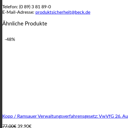
Telefon: (0 89) 3 81 89-0
E-Mail-Adresse:
produktsicherheit@beck.de
Ähnliche Produkte
-48%
Kopp / Ramsauer Verwaltungsverfahrensgesetz: VwVfG 26. Auf
Ursprünglicher
Aktueller
77.00
€
39.90
€