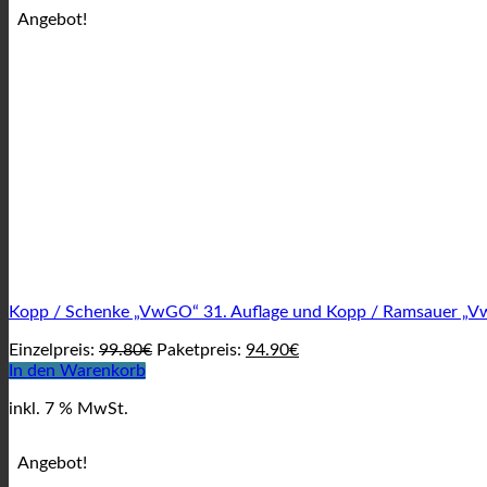
Angebot!
Kopp / Schenke „VwGO“ 31. Auflage und Kopp / Ramsauer „Vw
Ursprünglicher
Aktueller
Einzelpreis:
99.80
€
Paketpreis:
94.90
€
Preis
Preis
In den Warenkorb
war:
ist:
inkl. 7 % MwSt.
99.80€
94.90€.
Angebot!