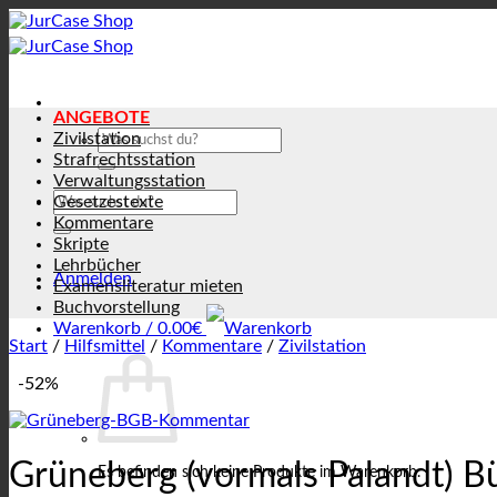
Zum
Inhalt
springen
ANGEBOTE
Suchen
Zivilstation
nach:
Strafrechtsstation
Verwaltungsstation
Suchen
Gesetzestexte
nach:
Kommentare
Skripte
Lehrbücher
Anmelden
Examensliteratur mieten
Buchvorstellung
Warenkorb /
0.00
€
Start
/
Hilfsmittel
/
Kommentare
/
Zivilstation
-52%
Grüneberg (vormals Palandt) B
Es befinden sich keine Produkte im Warenkorb.