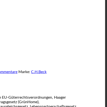
Kommentare
Marke:
C.H.Beck
wie EU-Güterrechtsverordnungen, Haager
ragsgesetz (GrünHome),
usgleichsgesetz, Lebenspartnerschaftsgesetz