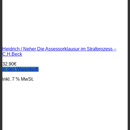
Heidrich / Neher Die Assessorklausur im Strafprozess –
C.H.Beck
32.90
€
In den Warenkorb
inkl. 7 % MwSt.