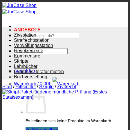
Zum
Inhalt
springen
ANGEBOTE
Zivilstation
Suchen
nach:
Strafrechtsstation
Verwaltungsstation
Suchen
Gesetzestexte
nach:
Kommentare
Skripte
Lehrbücher
Anmelden
Examensliteratur mieten
Buchvorstellung
Warenkorb /
0.00
€
Start
/
Hilfsmittel
/
Skripte
/
Zivilrecht
Es befinden sich keine Produkte im Warenkorb.
Zurück zum Shop