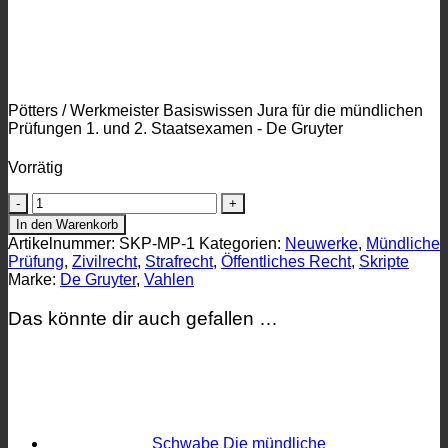
Pötters / Werkmeister Basiswissen Jura für die mündlichen
Prüfungen 1. und 2. Staatsexamen - De Gruyter
Vorrätig
Skript-
Paket
In den Warenkorb
für
Artikelnummer:
SKP-MP-1
Kategorien:
Neuwerke
,
Mündliche
deine
Prüfung
,
Zivilrecht
,
Strafrecht
,
Öffentliches Recht
,
Skripte
mündliche
Marke:
De Gruyter
,
Vahlen
Prüfung
(Erstes
Das könnte dir auch gefallen …
Staatsexamen)
Menge
Schwabe Die mündliche