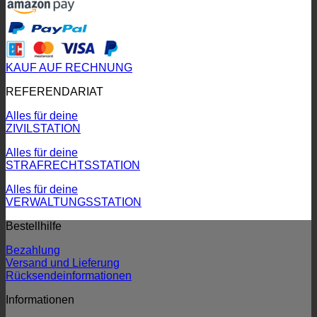
KAUF AUF RECHNUNG
REFERENDARIAT
Alles für deine
ZIVILSTATION
Alles für deine
STRAFRECHTSSTATION
Alles für deine
VERWALTUNGSSTATION
Bestellhilfe
Bezahlung
Versand und Lieferung
Rücksendeinformationen
Informationen