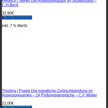
Heidrich / Neher Die Assessorklausur im Strafprozess –
C.H.Beck
32.90
€
In den Warenkorb
inkl. 7 % MwSt.
Thürling / Pragst Die mündliche Zivilrechtsprüfung im
Assessorexamen – 14 Prüfungsgespräche – C.F. Müller
21.00
€
In den Warenkorb