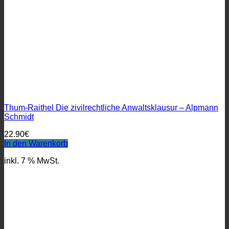
Thum-Raithel Die zivilrechtliche Anwaltsklausur – Alpmann
Schmidt
22.90
€
In den Warenkorb
inkl. 7 % MwSt.