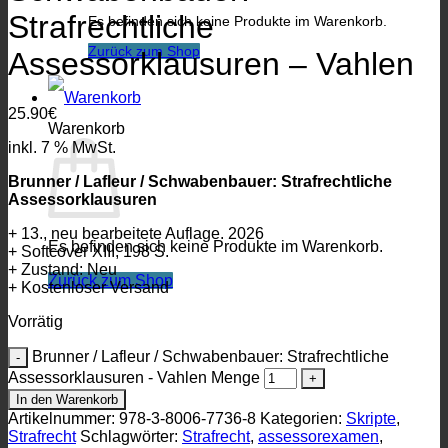
Strafrechtliche
Es befinden sich keine Produkte im Warenkorb.
Zurück zum Shop
Assessorklausuren – Vahlen
25.90
€
Warenkorb
inkl. 7 % MwSt.
Brunner / Lafleur / Schwabenbauer: Strafrechtliche
Assessorklausuren
+ 13., neu bearbeitete Auflage. 2026
Es befinden sich keine Produkte im Warenkorb.
+ Softcover XIII, 198 S.
+ Zustand: Neu
Zurück zum Shop
+ Kostenloser Versand
Vorrätig
Brunner / Lafleur / Schwabenbauer: Strafrechtliche
Assessorklausuren - Vahlen Menge
In den Warenkorb
Artikelnummer:
978-3-8006-7736-8
Kategorien:
Skripte
,
Strafrecht
Schlagwörter:
Strafrecht
,
assessorexamen
,