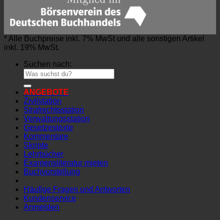
* Alle Buchpreise inkl. 7% MwSt und alle sonstigen Artikel
inkl. 19% MwSt.
Suchen nach:
ANGEBOTE
Zivilstation
Strafrechtsstation
Verwaltungsstation
Gesetzestexte
Kommentare
Skripte
Lehrbücher
Examensliteratur mieten
Buchvorstellung
Häufige Fragen und Antworten
Kundenservice
Anmelden