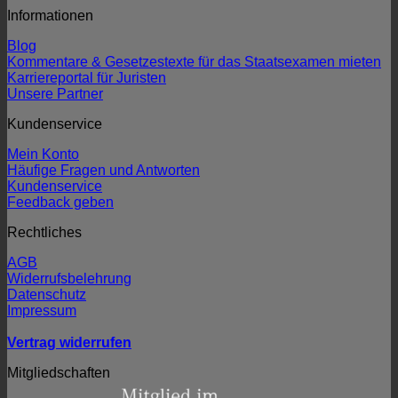
Informationen
Blog
Kommentare & Gesetzestexte für das Staatsexamen mieten
Karriereportal für Juristen
Unsere Partner
Kundenservice
Mein Konto
Häufige Fragen und Antworten
Kundenservice
Feedback geben
Rechtliches
AGB
Widerrufsbelehrung
Datenschutz
Impressum
Vertrag widerrufen
Mitgliedschaften