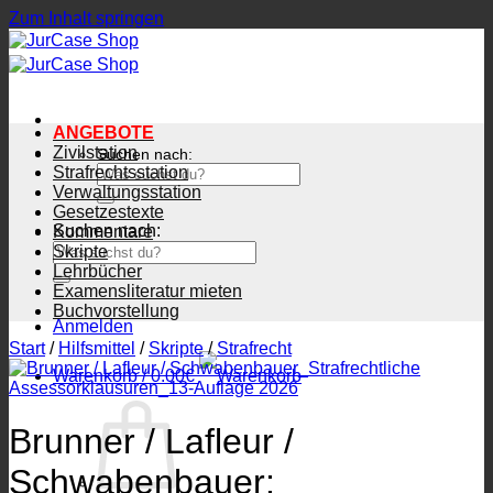
Zum Inhalt springen
ANGEBOTE
Zivilstation
Suchen nach:
Strafrechtsstation
Verwaltungsstation
Gesetzestexte
Suchen nach:
Kommentare
Skripte
Lehrbücher
Examensliteratur mieten
Buchvorstellung
Anmelden
Start
/
Hilfsmittel
/
Skripte
/
Strafrecht
Warenkorb /
0.00
€
Brunner / Lafleur /
Schwabenbauer: