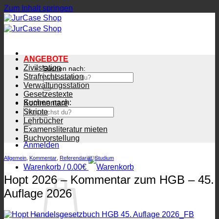
Zum Inhalt springen
ANGEBOTE
Zivilstation
Suchen nach:
Strafrechtsstation
Verwaltungsstation
Gesetzestexte
Suchen nach:
Kommentare
Skripte
Lehrbücher
Examensliteratur mieten
Buchvorstellung
Anmelden
Allgemein
,
Kommentar
,
Referendariat
,
Studium
Warenkorb /
0.00
€
Hopt 2026 – Kommentar zum HGB – 45.
Auflage 2026