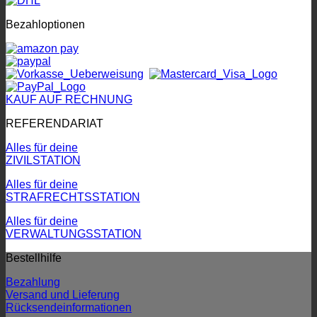
Bezahloptionen
KAUF AUF RECHNUNG
REFERENDARIAT
Alles für deine
ZIVILSTATION
Alles für deine
STRAFRECHTSSTATION
Alles für deine
VERWALTUNGSSTATION
Bestellhilfe
Bezahlung
Versand und Lieferung
Rücksendeinformationen