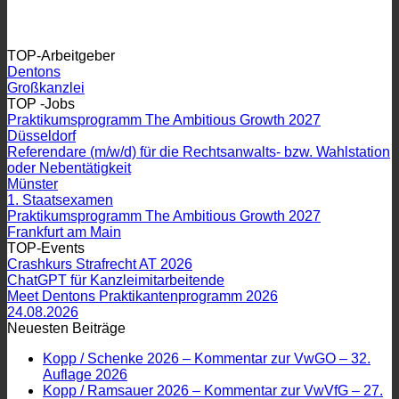
TOP-Arbeitgeber
Dentons
Großkanzlei
TOP -Jobs
Praktikumsprogramm The Ambitious Growth 2027
Düsseldorf
Referendare (m/w/d) für die Rechtsanwalts- bzw. Wahlstation
oder Nebentätigkeit
Münster
1. Staatsexamen
Praktikumsprogramm The Ambitious Growth 2027
Frankfurt am Main
TOP-Events
Crashkurs Strafrecht AT 2026
ChatGPT für Kanzleimitarbeitende
Meet Dentons Praktikantenprogramm 2026
24.08.2026
Neuesten Beiträge
Kopp / Schenke 2026 – Kommentar zur VwGO – 32.
Auflage 2026
Kopp / Ramsauer 2026 – Kommentar zur VwVfG – 27.