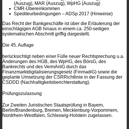
(Auszug), MAR (Auszug), WpHG (Auszug)
CMR-Übereinkommen
Spediteurbedingungen – ADSp 2017 (Hinweise)
Das Recht der Bankgeschäfte ist über die Erläuterung der
einschlägigen AGB hinaus in einem ca. 250-seitigen
systematischen Abschnitt griffig dargestellt.
Die 45. Auflage
berücksichtigt neben einer Fülle neuer Rechtsprechung u.a.
Änderungen des HGB, des WpHG, des BörsG, des
Bankrechts und des VermAnlG durch das
Finanzmarktdigitalisierungsgesetz (FinmadiG) sowie die
geplante Umsetzung der CSRRichtlinie in der Fassung der
CSDDD (Nachhaltigkeitsberichterstattung).
Prüfungszulassung
Zur Zweiten Juristischen Staatsprüfung in Bayern,
Berlin/Brandenburg, Bremen, Mecklenburg-Vorpommern,
Nordrhein-Westfalen, Schleswig-Holstein zugelassen.