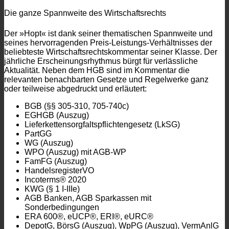
Die ganze Spannweite des Wirtschaftsrechts
Der »Hopt« ist dank seiner thematischen Spannweite und
seines hervorragenden Preis-Leistungs-Verhältnisses der
beliebteste Wirtschaftsrechtskommentar seiner Klasse. Der
jährliche Erscheinungsrhythmus bürgt für verlässliche
Aktualität. Neben dem HGB sind im Kommentar die
relevanten benachbarten Gesetze und Regelwerke ganz
oder teilweise abgedruckt und erläutert:
BGB (§§ 305-310, 705-740c)
EGHGB (Auszug)
Lieferkettensorgfaltspflichtengesetz (LkSG)
PartGG
WG (Auszug)
WPO (Auszug) mit AGB-WP
FamFG (Auszug)
HandelsregisterVO
Incoterms® 2020
KWG (§ 1 I-IIIe)
AGB Banken, AGB Sparkassen mit
Sonderbedingungen
ERA 600®, eUCP®, ERI®, eURC®
DepotG, BörsG (Auszug), WpPG (Auszug), VermAnlG