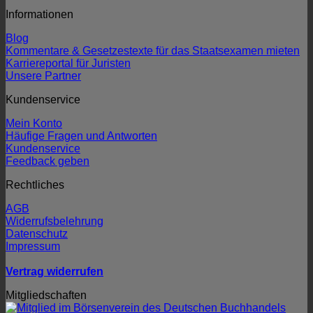
Informationen
Blog
Kommentare & Gesetzestexte für das Staatsexamen mieten
Karriereportal für Juristen
Unsere Partner
Kundenservice
Mein Konto
Häufige Fragen und Antworten
Kundenservice
Feedback geben
Rechtliches
AGB
Widerrufsbelehrung
Datenschutz
Impressum
Vertrag widerrufen
Mitgliedschaften