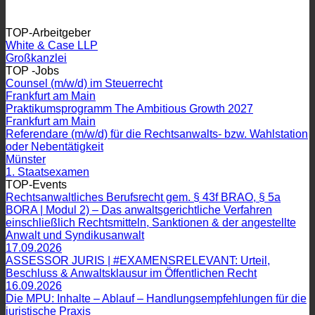
TOP-Arbeitgeber
White & Case LLP
Großkanzlei
TOP -Jobs
Counsel (m/w/d) im Steuerrecht
Frankfurt am Main
Praktikumsprogramm The Ambitious Growth 2027
Frankfurt am Main
Referendare (m/w/d) für die Rechtsanwalts- bzw. Wahlstation
oder Nebentätigkeit
Münster
1. Staatsexamen
TOP-Events
Rechtsanwaltliches Berufsrecht gem. § 43f BRAO, § 5a
BORA | Modul 2) – Das anwaltsgerichtliche Verfahren
einschließlich Rechtsmitteln, Sanktionen & der angestellte
Anwalt und Syndikusanwalt
17.09.2026
ASSESSOR JURIS | #EXAMENSRELEVANT: Urteil,
Beschluss & Anwaltsklausur im Öffentlichen Recht
16.09.2026
Die MPU: Inhalte – Ablauf – Handlungsempfehlungen für die
juristische Praxis