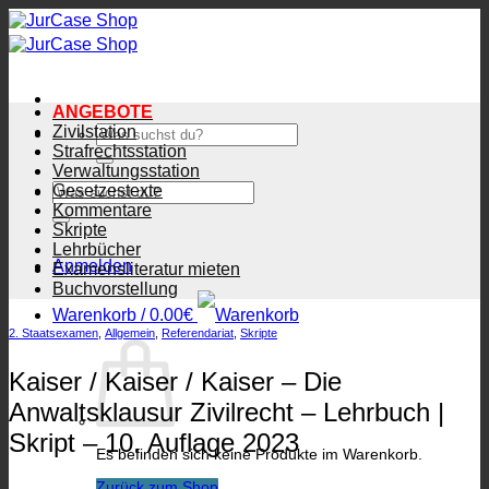
Zum
Inhalt
springen
ANGEBOTE
Zivilstation
Suchen
nach:
Strafrechtsstation
Verwaltungsstation
Suchen
Gesetzestexte
nach:
Kommentare
Skripte
Lehrbücher
Anmelden
Examensliteratur mieten
Buchvorstellung
Warenkorb /
0.00
€
2. Staatsexamen
,
Allgemein
,
Referendariat
,
Skripte
Kaiser / Kaiser / Kaiser – Die
Anwaltsklausur Zivilrecht – Lehrbuch |
Skript – 10. Auflage 2023
Es befinden sich keine Produkte im Warenkorb.
Zurück zum Shop