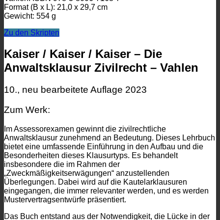
Format (B x L): 21,0 x 29,7 cm
Gewicht: 554 g
Zu den Skripten
Kaiser / Kaiser / Kaiser – Die
Anwaltsklausur Zivilrecht – Vahlen
10., neu bearbeitete Auflage 2023
Zum Werk:
Im Assessorexamen gewinnt die zivilrechtliche
Anwaltsklausur zunehmend an Bedeutung. Dieses Lehrbuch
bietet eine umfassende Einführung in den Aufbau und die
Besonderheiten dieses Klausurtyps. Es behandelt
insbesondere die im Rahmen der
„Zweckmäßigkeitserwägungen“ anzustellenden
Überlegungen. Dabei wird auf die Kautelarklausuren
eingegangen, die immer relevanter werden, und es werden
Mustervertragsentwürfe präsentiert.
Das Buch entstand aus der Notwendigkeit, die Lücke in der