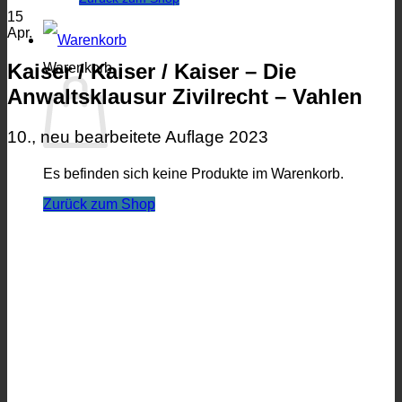
15
Apr.
Kaiser / Kaiser / Kaiser – Die
Warenkorb
Anwaltsklausur Zivilrecht – Vahlen
10., neu bearbeitete Auflage 2023
Es befinden sich keine Produkte im Warenkorb.
Zurück zum Shop