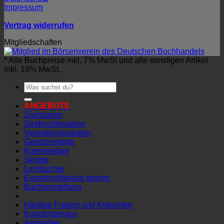
Impressum
Vertrag widerrufen
Mitgliedschaften
* Alle Buchpreise inkl. 7% MwSt und alle sonstigen Artikel
inkl. 19% MwSt.
Suchen
nach:
ANGEBOTE
Zivilstation
Strafrechtsstation
Verwaltungsstation
Gesetzestexte
Kommentare
Skripte
Lehrbücher
Examensliteratur mieten
Buchvorstellung
Häufige Fragen und Antworten
Kundenservice
Anmelden