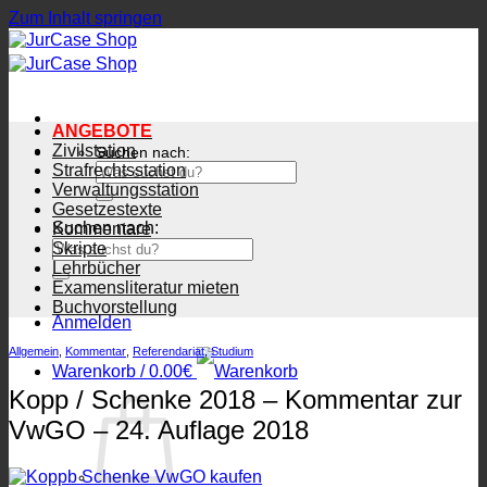
Zum Inhalt springen
ANGEBOTE
Zivilstation
Suchen nach:
Strafrechtsstation
Verwaltungsstation
Gesetzestexte
Suchen nach:
Kommentare
Skripte
Lehrbücher
Examensliteratur mieten
Buchvorstellung
Anmelden
Allgemein
,
Kommentar
,
Referendariat
,
Studium
Warenkorb /
0.00
€
Kopp / Schenke 2018 – Kommentar zur
VwGO – 24. Auflage 2018