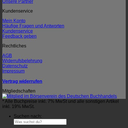
Unsere Partner
Kundenservice
Mein Konto
Häufige Fragen und Antworten
Kundenservice
Feedback geben
Rechtliches
AGB
Widerrufsbelehrung
Datenschutz
Impressum
Vertrag widerrufen
Mitgliedschaften
* Alle Buchpreise inkl. 7% MwSt und alle sonstigen Artikel
inkl. 19% MwSt.
Suchen nach: