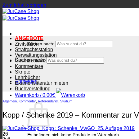
Zum Inhalt springen
ANGEBOTE
Zivilstation
Suchen nach:
Strafrechtsstation
Verwaltungsstation
Suchen nach:
Gesetzestexte
Kommentare
Skripte
Lehrbücher
Anmelden
Examensliteratur mieten
Buchvorstellung
Warenkorb /
0.00
€
Allgemein
,
Kommentar
,
Referendariat
,
Studium
Kopp / Schenke 2019 – Kommentar zur V
26
Es befinden sich keine Produkte im Warenkorb.