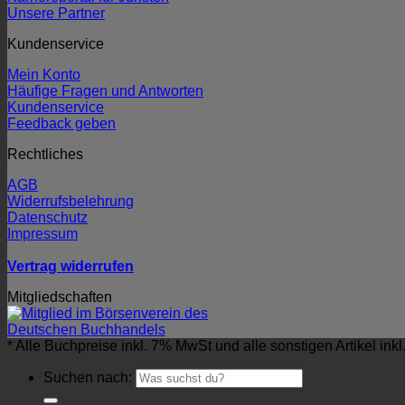
Unsere Partner
Kundenservice
Mein Konto
Häufige Fragen und Antworten
Kundenservice
Feedback geben
Rechtliches
AGB
Widerrufsbelehrung
Datenschutz
Impressum
Vertrag widerrufen
Mitgliedschaften
* Alle Buchpreise inkl. 7% MwSt und alle sonstigen Artikel ink
Suchen nach: