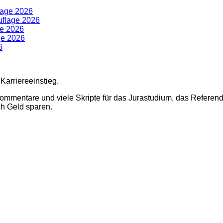
lage 2026
uflage 2026
ge 2026
ge 2026
6
 Karriereeinstieg.
Kommentare und viele Skripte für das Jurastudium, das Referen
ch Geld sparen.