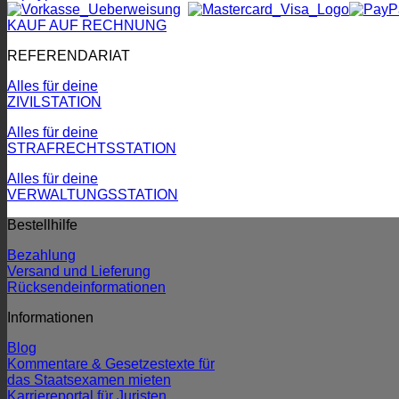
KAUF AUF RECHNUNG
REFERENDARIAT
Alles für deine
ZIVILSTATION
Alles für deine
STRAFRECHTSSTATION
Alles für deine
VERWALTUNGSSTATION
Bestellhilfe
Bezahlung
Versand und Lieferung
Rücksendeinformationen
Informationen
Blog
Kommentare & Gesetzestexte für
das Staatsexamen mieten
Karriereportal für Juristen