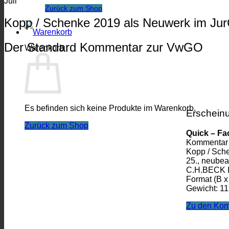
Juli
Zurück zum Shop
Kopp / Schenke 2019 als Neuwerk im Ju
Der Standard Kommentar zur VwGO
Warenkorb
Es befinden sich keine Produkte im Warenkorb.
Erscheinu
Zurück zum Shop
Quick – Fa
Kommentar
Kopp / Sch
25., neubea
C.H.BECK I
Format (B x
Gewicht: 11
Zu den Ko