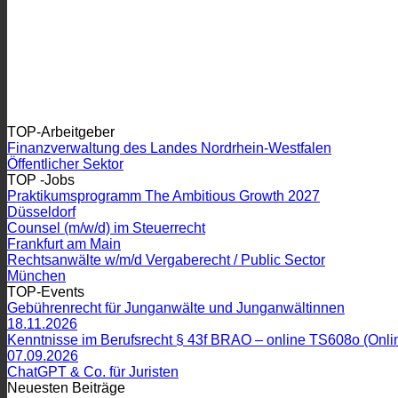
TOP-Arbeitgeber
Finanzverwaltung des Landes Nordrhein-Westfalen
Öffentlicher Sektor
TOP -Jobs
Praktikumsprogramm The Ambitious Growth 2027
Düsseldorf
Counsel (m/w/d) im Steuerrecht
Frankfurt am Main
Rechtsanwälte w/m/d Vergaberecht / Public Sector
München
TOP-Events
Gebührenrecht für Junganwälte und Junganwältinnen
18.11.2026
Kenntnisse im Berufsrecht § 43f BRAO – online TS608o (Online
07.09.2026
ChatGPT & Co. für Juristen
Neuesten Beiträge