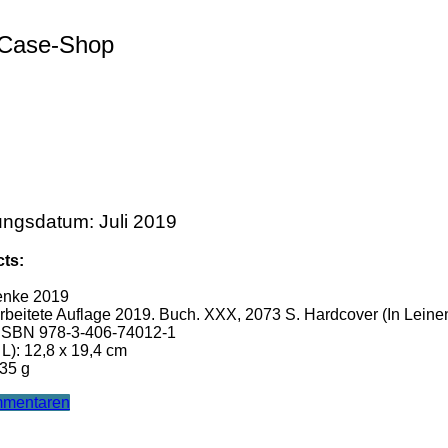
rCase-Shop
ngsdatum: Juli 2019
cts:
enke 2019
rbeitete Auflage 2019. Buch. XXX, 2073 S. Hardcover (In Leine
SBN 978-3-406-74012-1
 L): 12,8 x 19,4 cm
35 g
mmentaren