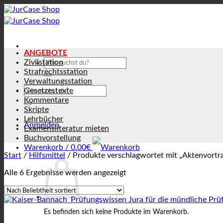
Zum
Inhalt
springen
ANGEBOTE
Suchen
Zivilstation
nach:
Strafrechtsstation
Verwaltungsstation
Suchen
Gesetzestexte
nach:
Kommentare
Skripte
Lehrbücher
Anmelden
Examensliteratur mieten
Buchvorstellung
Warenkorb /
0.00
€
Start
/
Hilfsmittel
/
Produkte verschlagwortet mit „Aktenvortr
Nach
Alle 6 Ergebnisse werden angezeigt
Beliebtheit
sortiert
Es befinden sich keine Produkte im Warenkorb.