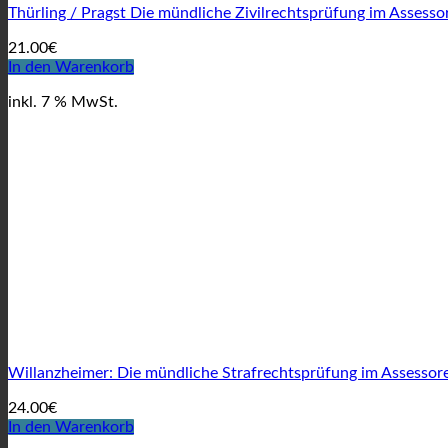
Thürling / Pragst Die mündliche Zivilrechtsprüfung im Assess
21.00
€
In den Warenkorb
inkl. 7 % MwSt.
Willanzheimer: Die mündliche Strafrechtsprüfung im Assessor
24.00
€
In den Warenkorb