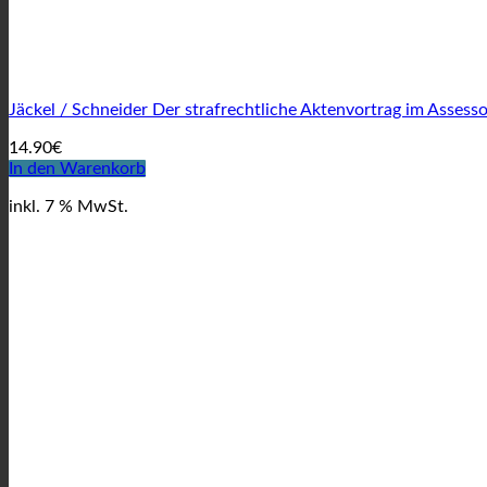
Jäckel / Schneider Der strafrechtliche Aktenvortrag im Asses
14.90
€
In den Warenkorb
inkl. 7 % MwSt.