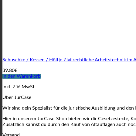
Schuschke / Kessen / Höltje Zivilrechtliche Arbeitstechnik im
39.80
€
In den Warenkorb
inkl. 7 % MwSt.
Über JurCase
Wir sind dein Spezialist für die juristische Ausbildung und den 
Hier in unserem JurCase-Shop bieten wir dir Gesetzestexte, K
Zusätzlich kannst du durch den Kauf von Altauflagen auch noc
Versand