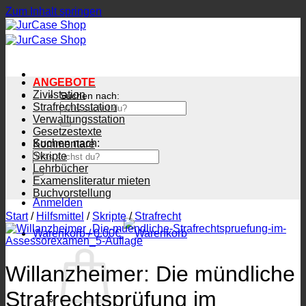
Zum Inhalt springen
ANGEBOTE
Zivilstation
Suchen nach:
Strafrechtsstation
Verwaltungsstation
Gesetzestexte
Suchen nach:
Kommentare
Skripte
Lehrbücher
Examensliteratur mieten
Buchvorstellung
Anmelden
Start
/
Hilfsmittel
/
Skripte
/
Strafrecht
Warenkorb /
0.00
€
Willanzheimer: Die mündliche
Strafrechtsprüfung im