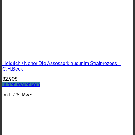
Heidrich / Neher Die Assessorklausur im Strafprozess –
C.H.Beck
32.90
€
In den Warenkorb
inkl. 7 % MwSt.