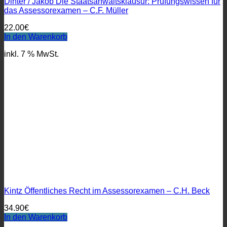
Dinter / Jakob Die Staatsanwaltsklausur: Prüfungswissen für
das Assessorexamen – C.F. Müller
22.00
€
In den Warenkorb
inkl. 7 % MwSt.
Kintz Öffentliches Recht im Assessorexamen – C.H. Beck
34.90
€
In den Warenkorb