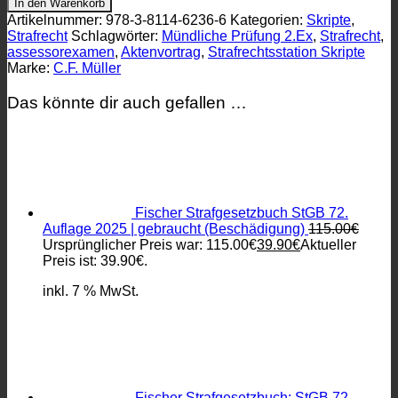
In den Warenkorb
Artikelnummer:
978-3-8114-6236-6
Kategorien:
Skripte
,
Strafrecht
Schlagwörter:
Mündliche Prüfung 2.Ex
,
Strafrecht
,
assessorexamen
,
Aktenvortrag
,
Strafrechtsstation Skripte
Marke:
C.F. Müller
Das könnte dir auch gefallen …
Fischer Strafgesetzbuch StGB 72.
Auflage 2025 | gebraucht (Beschädigung)
115.00
€
Ursprünglicher Preis war: 115.00€
39.90
€
Aktueller
Preis ist: 39.90€.
inkl. 7 % MwSt.
Fischer Strafgesetzbuch: StGB 72.