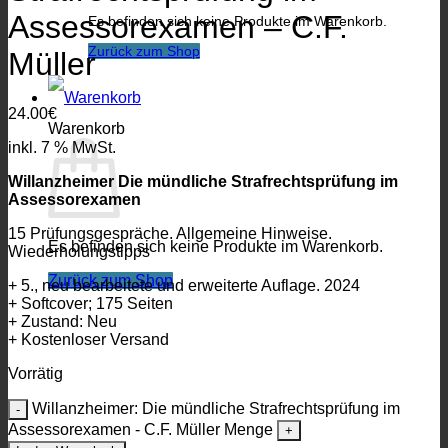
Assessorexamen – C.F.
Es befinden sich keine Produkte im Warenkorb.
Zurück zum Shop
Müller
24.00
€
Warenkorb
inkl. 7 % MwSt.
Willanzheimer Die mündliche Strafrechtsprüfung im
Assessorexamen
15 Prüfungsgespräche. Allgemeine Hinweise.
Es befinden sich keine Produkte im Warenkorb.
Wiederholungstipps
Zurück zum Shop
+ 5., neu bearbeitete und erweiterte Auflage. 2024
+ Softcover; 175 Seiten
+ Zustand: Neu
+ Kostenloser Versand
Vorrätig
Willanzheimer: Die mündliche Strafrechtsprüfung im
Assessorexamen - C.F. Müller Menge