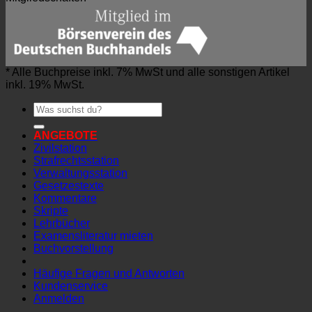
* Alle Buchpreise inkl. 7% MwSt und alle sonstigen Artikel
inkl. 19% MwSt.
Suchen
nach:
ANGEBOTE
Zivilstation
Strafrechtsstation
Verwaltungsstation
Gesetzestexte
Kommentare
Skripte
Lehrbücher
Examensliteratur mieten
Buchvorstellung
Häufige Fragen und Antworten
Kundenservice
Anmelden