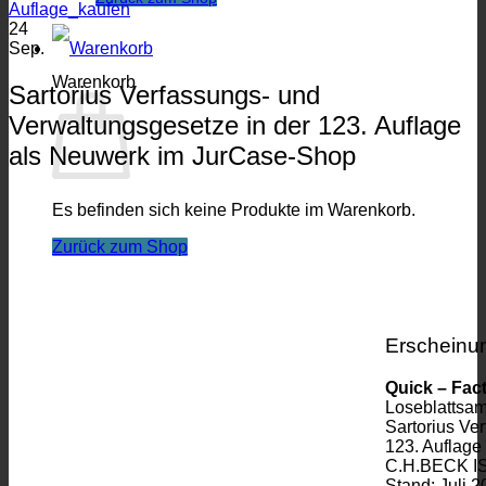
24
Sep.
Warenkorb
Sartorius Verfassungs- und
Verwaltungsgesetze in der 123. Auflage
als Neuwerk im JurCase-Shop
Es befinden sich keine Produkte im Warenkorb.
Zurück zum Shop
Erscheinu
Quick – Fact
Loseblattsa
Sartorius Ve
123. Auflage
C.H.BECK IS
Stand: Juli 