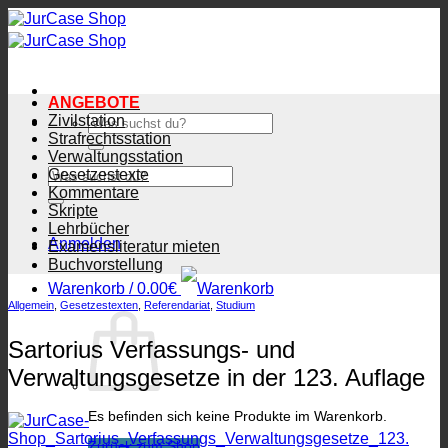
Zum
Inhalt
springen
ANGEBOTE
Zivilstation
Suchen
nach:
Strafrechtsstation
Verwaltungsstation
Suchen
Gesetzestexte
nach:
Kommentare
Skripte
Lehrbücher
Anmelden
Examensliteratur mieten
Buchvorstellung
Warenkorb /
0.00
€
Allgemein
,
Gesetzestexten
,
Referendariat
,
Studium
Sartorius Verfassungs- und
Verwaltungsgesetze in der 123. Auflage
Es befinden sich keine Produkte im Warenkorb.
Zurück zum Shop