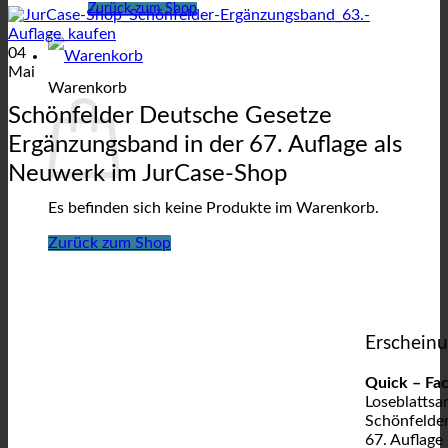
Zurück zum Shop
04
Mai
Warenkorb
Schönfelder Deutsche Gesetze
Ergänzungsband in der 67. Auflage als
Neuwerk im JurCase-Shop
Es befinden sich keine Produkte im Warenkorb.
Zurück zum Shop
Erschein
Quick – Fac
Loseblatts
Schönfelder
67. Auflage