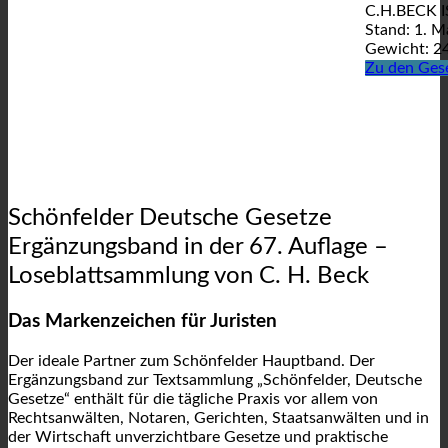
C.H.BECK I
Stand: 1. M
Gewicht: 2
Zu den Ges
Schönfelder Deutsche Gesetze
Ergänzungsband in der 67. Auflage –
Loseblattsammlung von C. H. Beck
Das Markenzeichen für Juristen
Der ideale Partner zum Schönfelder Hauptband. Der
Ergänzungsband zur Textsammlung „Schönfelder, Deutsche
Gesetze“ enthält für die tägliche Praxis vor allem von
Rechtsanwälten, Notaren, Gerichten, Staatsanwälten und in
der Wirtschaft unverzichtbare Gesetze und praktische