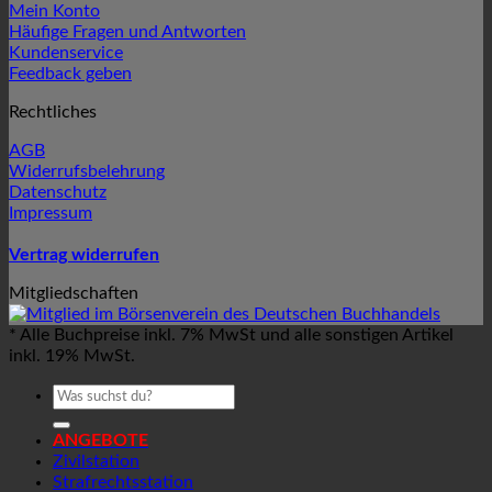
Mein Konto
Häufige Fragen und Antworten
Kundenservice
Feedback geben
Rechtliches
AGB
Widerrufsbelehrung
Datenschutz
Impressum
Vertrag widerrufen
Mitgliedschaften
* Alle Buchpreise inkl. 7% MwSt und alle sonstigen Artikel
inkl. 19% MwSt.
Suchen
nach:
ANGEBOTE
Zivilstation
Strafrechtsstation