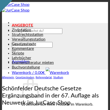
Zum
Inhalt
springen
ANGEBOTE
Zivilstation
Suchen
nach:
Strafrechtsstation
Verwaltungsstation
Suchen
Gesetzestexte
nach:
Kommentare
Skripte
Lehrbücher
Anmelden
Examensliteratur mieten
Buchvorstellung
Warenkorb /
0.00
€
Allgemein
,
Gesetzestexten
,
Referendariat
,
Studium
Schönfelder Deutsche Gesetze
Ergänzungsband in der 67. Auflage als
Neuwerk im JurCase-Shop
Es befinden sich keine Produkte im Warenkorb.