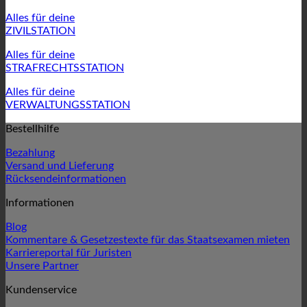
Alles für deine
ZIVILSTATION
Alles für deine
STRAFRECHTSSTATION
Alles für deine
VERWALTUNGSSTATION
Bestellhilfe
Bezahlung
Versand und Lieferung
Rücksendeinformationen
Informationen
Blog
Kommentare & Gesetzestexte für das Staatsexamen mieten
Karriereportal für Juristen
Unsere Partner
Kundenservice