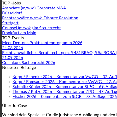
TOP -Jobs
Associate (m/w/d) Corporate M&A
Düsseldorf
Rechtsanwälte w/m/d Dispute Resolution
Stuttgart
Counsel (m/w/d) im Steuerrecht
Frankfurt am Main
TOP-Events
Meet Dentons Praktikantenprogramm 2026
24.08.2026
Rechtsanwaltliches Berufsrecht gem. § 43f BRAO, § 5a BORA |
21.09.2026
Crashkurs Sachenrecht 2026
Neuesten Beiträge
Kopp / Schenke 2026 – Kommentar zur VwGO – 32. Auf
Kopp / Ramsauer 2026 – Kommentar zur VwVfG – 27. Au
Schmitt/Köhler 2026 – Kommentar zur StPO – 69. Aufla
Thomas / Putzo 2026 – Kommentar zur ZPO – 47. Aufla
Fischer 2026 – Kommentar zum StGB – 73. Auflage 2026
Über JurCase
Wir sind dein Spezialist für die juristische Ausbildung und den 