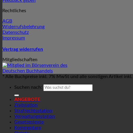
Feedback geben
Rechtliches
AGB
Widerrufsbelehrung
Datenschutz
Impressum
Vertrag widerrufen
Mitgliedschaften
* Alle Buchpreise inkl. 7% MwSt und alle sonstigen Artikel ink
Suchen nach:
ANGEBOTE
Zivilstation
Strafrechtsstation
Verwaltungsstation
Gesetzestexte
Kommentare