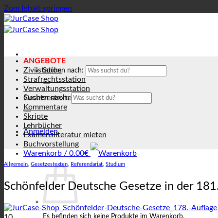
Zum Inhalt springen
ANGEBOTE
Zivilstation
Suchen nach:
Strafrechtsstation
Verwaltungsstation
Suchen nach:
Gesetzestexte
Kommentare
Skripte
Lehrbücher
Anmelden
Examensliteratur mieten
Buchvorstellung
Warenkorb /
0.00
€
Allgemein
,
Gesetzestexten
,
Referendariat
,
Studium
Schönfelder Deutsche Gesetze in der 181.
10
Es befinden sich keine Produkte im Warenkorb.