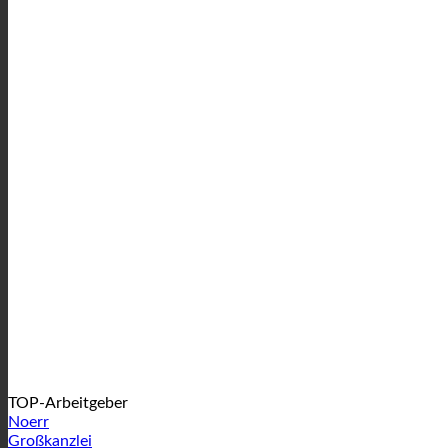
TOP-Arbeitgeber
Noerr
Großkanzlei