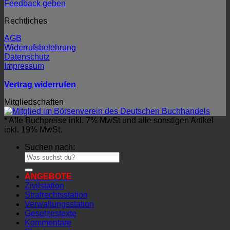
Feedback geben
Rechtliches
AGB
Widerrufsbelehrung
Datenschutz
Impressum
Vertrag widerrufen
Mitgliedschaften
* Alle Buchpreise inkl. 7% MwSt und alle sonstigen Artikel
inkl. 19% MwSt.
Suchen nach:
ANGEBOTE
Zivilstation
Strafrechtsstation
Verwaltungsstation
Gesetzestexte
Kommentare