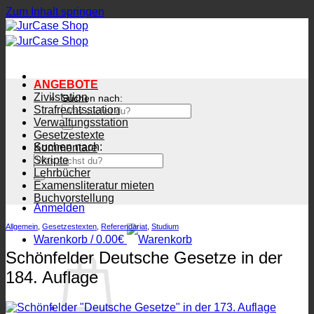
Zum Inhalt springen
ANGEBOTE
Zivilstation
Suchen nach:
Strafrechtsstation
Verwaltungsstation
Gesetzestexte
Suchen nach:
Kommentare
Skripte
Lehrbücher
Examensliteratur mieten
Buchvorstellung
Anmelden
Allgemein
,
Gesetzestexten
,
Referendariat
,
Studium
Warenkorb /
0.00
€
Schönfelder Deutsche Gesetze in der
184. Auflage