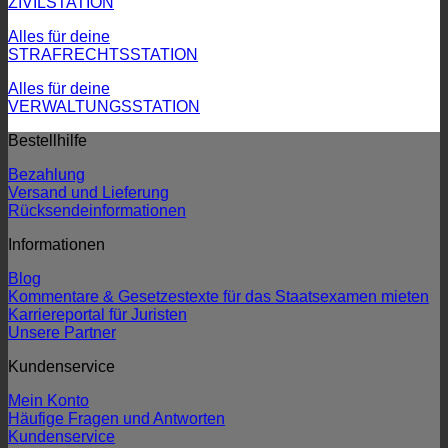
ZIVILSTATION
Alles für deine
STRAFRECHTSSTATION
Alles für deine
VERWALTUNGSSTATION
Bestellhilfe
Bezahlung
Versand und Lieferung
Rücksendeinformationen
Informationen
Blog
Kommentare & Gesetzestexte für das Staatsexamen mieten
Karriereportal für Juristen
Unsere Partner
Kundenservice
Mein Konto
Häufige Fragen und Antworten
Kundenservice