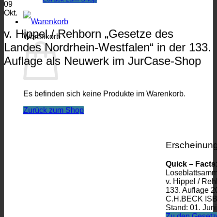
09
Okt.
v. Hippel / Rehborn „Gesetze des
Warenkorb
Landes Nordrhein-Westfalen“ in der 133.
Auflage als Neuwerk im JurCase-Shop
Es befinden sich keine Produkte im Warenkorb.
Zurück zum Shop
Erscheinun
Quick – Facts
Loseblattsam
v. Hippel / Re
133. Auflage 2
C.H.BECK IS
Stand: 01. Jun
Zu den Gesetz