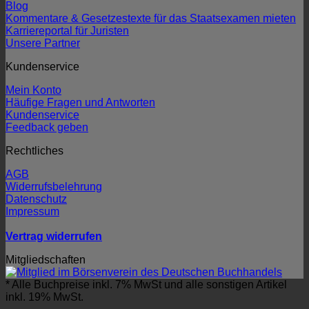
Blog
Kommentare & Gesetzestexte für das Staatsexamen mieten
Karriereportal für Juristen
Unsere Partner
Kundenservice
Mein Konto
Häufige Fragen und Antworten
Kundenservice
Feedback geben
Rechtliches
AGB
Widerrufsbelehrung
Datenschutz
Impressum
Vertrag widerrufen
Mitgliedschaften
* Alle Buchpreise inkl. 7% MwSt und alle sonstigen Artikel
inkl. 19% MwSt.