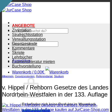
Zum
Inhalt
springen
ANGEBOTE
Zivilstation
Suchen
nach:
Strafrechtsstation
Verwaltungsstation
Suchen
Gesetzestexte
nach:
Kommentare
Skripte
Lehrbücher
Anmelden
Examensliteratur mieten
Buchvorstellung
Warenkorb /
0.00
€
Allgemein
,
Gesetzestexten
,
Referendariat
,
Studium
v. Hippel / Rehborn Gesetze des Landes
Nordrhein-Westfalen in der 133. Auflage
Es befinden sich keine Produkte im Warenkorb.
Zurück zum Shop