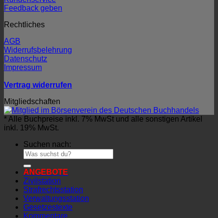
Feedback geben
Rechtliches
AGB
Widerrufsbelehrung
Datenschutz
Impressum
Vertrag widerrufen
Mitgliedschaften
* Alle Buchpreise inkl. 7% MwSt und alle sonstigen Artikel
inkl. 19% MwSt.
Suchen nach:
ANGEBOTE
Zivilstation
Strafrechtsstation
Verwaltungsstation
Gesetzestexte
Kommentare