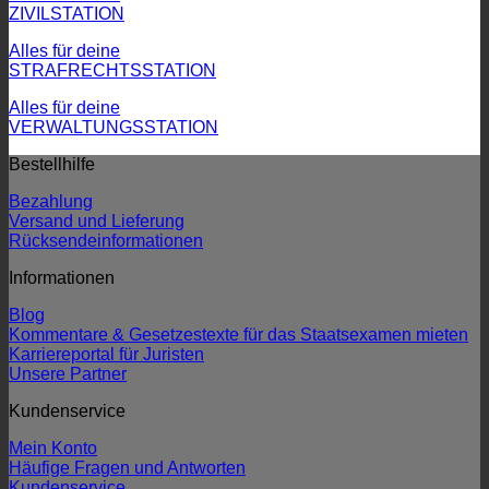
ZIVILSTATION
Alles für deine
STRAFRECHTSSTATION
Alles für deine
VERWALTUNGSSTATION
Bestellhilfe
Bezahlung
Versand und Lieferung
Rücksendeinformationen
Informationen
Blog
Kommentare & Gesetzestexte für das Staatsexamen mieten
Karriereportal für Juristen
Unsere Partner
Kundenservice
Mein Konto
Häufige Fragen und Antworten
Kundenservice