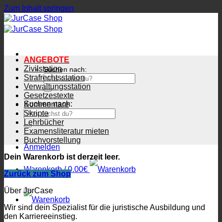
Zum Inhalt springen
ANGEBOTE
Zivilstation
Suchen nach:
Strafrechtsstation
Verwaltungsstation
Gesetzestexte
Suchen nach:
Kommentare
Skripte
Lehrbücher
Examensliteratur mieten
Buchvorstellung
Anmelden
Dein Warenkorb ist derzeit leer.
Warenkorb /
0.00
€
Zurück zum Shop
Über JurCase
Wir sind dein Spezialist für die juristische Ausbildung und
den Karriereeinstieg.