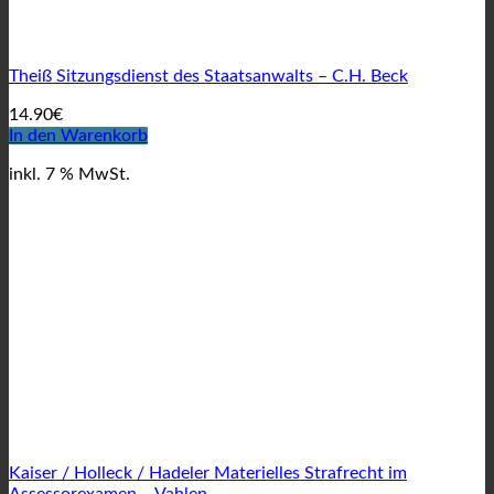
Theiß Sitzungsdienst des Staatsanwalts – C.H. Beck
14.90
€
In den Warenkorb
inkl. 7 % MwSt.
Kaiser / Holleck / Hadeler Materielles Strafrecht im
Assessorexamen – Vahlen