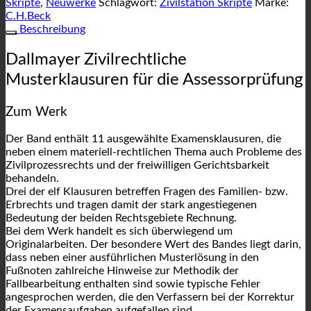
Skripte
,
Neuwerke
Schlagwort:
Zivilstation Skripte
Marke:
C.H.Beck
Beschreibung
Dallmayer Zivilrechtliche
Musterklausuren für die Assessorprüfung
Zum Werk
Der Band enthält 11 ausgewählte Examensklausuren, die
neben einem materiell-rechtlichen Thema auch Probleme des
Zivilprozessrechts und der freiwilligen Gerichtsbarkeit
behandeln.
Drei der elf Klausuren betreffen Fragen des Familien- bzw.
Erbrechts und tragen damit der stark angestiegenen
Bedeutung der beiden Rechtsgebiete Rechnung.
Bei dem Werk handelt es sich überwiegend um
Originalarbeiten. Der besondere Wert des Bandes liegt darin,
dass neben einer ausführlichen Musterlösung in den
Fußnoten zahlreiche Hinweise zur Methodik der
Fallbearbeitung enthalten sind sowie typische Fehler
angesprochen werden, die den Verfassern bei der Korrektur
der Examensaufgaben aufgefallen sind.