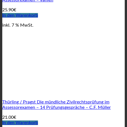
25.90
€
In den Warenkorb
inkl. 7 % MwSt.
Thürling / Pragst Die mündliche Zivilrechtsprüfung im
Assessorexamen – 14 Prüfungsgespräche – C.F. Müller
21.00
€
In den Warenkorb