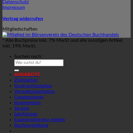
Datenschutz
Impressum
Vertrag widerrufen
Mitgliedschaften
* Alle Buchpreise inkl. 7% MwSt und alle sonstigen Artikel
inkl. 19% MwSt.
Suchen nach:
ANGEBOTE
Zivilstation
Strafrechtsstation
Verwaltungsstation
Gesetzestexte
Kommentare
Skripte
Lehrbücher
Examensliteratur mieten
Buchvorstellung