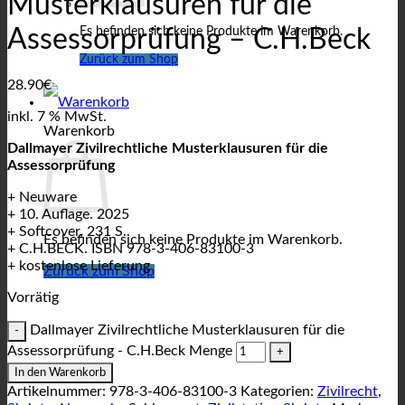
Musterklausuren für die
Es befinden sich keine Produkte im Warenkorb.
Assessorprüfung – C.H.Beck
Zurück zum Shop
28.90
€
inkl. 7 % MwSt.
Warenkorb
Dallmayer Zivilrechtliche Musterklausuren für die
Assessorprüfung
+ Neuware
+ 10. Auflage. 2025
+ Softcover, 231 S.
Es befinden sich keine Produkte im Warenkorb.
+ C.H.BECK. ISBN 978-3-406-83100-3
+ kostenlose Lieferung
Zurück zum Shop
Vorrätig
Dallmayer Zivilrechtliche Musterklausuren für die
Assessorprüfung - C.H.Beck Menge
In den Warenkorb
Artikelnummer:
978-3-406-83100-3
Kategorien:
Zivilrecht
,