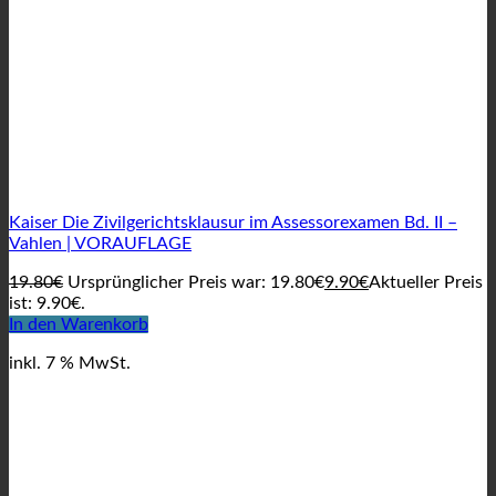
Kaiser Die Zivilgerichtsklausur im Assessorexamen Bd. II –
Vahlen | VORAUFLAGE
19.80
€
Ursprünglicher Preis war: 19.80€
9.90
€
Aktueller Preis
ist: 9.90€.
In den Warenkorb
inkl. 7 % MwSt.