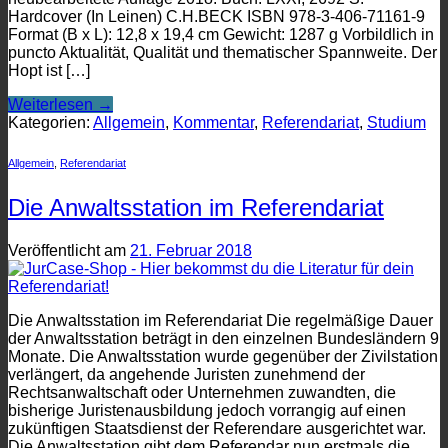
Hardcover (In Leinen) C.H.BECK ISBN 978-3-406-71161-9
Format (B x L): 12,8 x 19,4 cm Gewicht: 1287 g Vorbildlich in
puncto Aktualität, Qualität und thematischer Spannweite. Der
Hopt ist […]
Weiterlesen
→
Kategorien:
Allgemein
,
Kommentar
,
Referendariat
,
Studium
Allgemein
,
Referendariat
Die Anwaltsstation im Referendariat
Veröffentlicht am
21. Februar 2018
Die Anwaltsstation im Referendariat Die regelmäßige Dauer
der Anwaltsstation beträgt in den einzelnen Bundesländern 9
Monate. Die Anwaltsstation wurde gegenüber der Zivilstation
verlängert, da angehende Juristen zunehmend der
Rechtsanwaltschaft oder Unternehmen zuwandten, die
bisherige Juristenausbildung jedoch vorrangig auf einen
zukünftigen Staatsdienst der Referendare ausgerichtet war.
Die Anwaltsstation gibt dem Referendar nun erstmals die