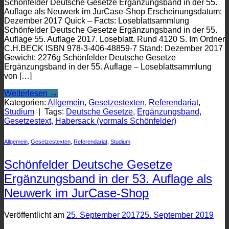
Schönfelder Deutsche Gesetze Ergänzungsband in der 55.
Auflage als Neuwerk im JurCase-Shop Erscheinungsdatum:
Dezember 2017 Quick – Facts: Loseblattsammlung
Schönfelder Deutsche Gesetze Ergänzungsband in der 55.
Auflage 55. Auflage 2017. Loseblatt. Rund 4120 S. Im Ordner
C.H.BECK ISBN 978-3-406-48859-7 Stand: Dezember 2017
Gewicht: 2276g Schönfelder Deutsche Gesetze
Ergänzungsband in der 55. Auflage – Loseblattsammlung
von […]
Weiterlesen
→
Kategorien:
Allgemein
,
Gesetzestexten
,
Referendariat
,
Studium
|
Tags:
Deutsche Gesetze
,
Ergänzungsband
,
Gesetzestext
,
Habersack (vormals Schönfelder)
Allgemein
,
Gesetzestexten
,
Referendariat
,
Studium
Schönfelder Deutsche Gesetze
Ergänzungsband in der 53. Auflage als
Neuwerk im JurCase-Shop
Veröffentlicht am
25. September 2017
25. September 2019