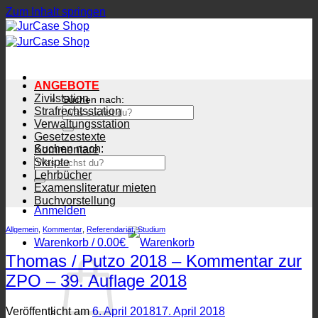
Zum Inhalt springen
ANGEBOTE
Zivilstation
Suchen nach:
Strafrechtsstation
Verwaltungsstation
Gesetzestexte
Suchen nach:
Kommentare
Skripte
Lehrbücher
Examensliteratur mieten
Buchvorstellung
Anmelden
Allgemein
,
Kommentar
,
Referendariat
,
Studium
Warenkorb /
0.00
€
Thomas / Putzo 2018 – Kommentar zur
ZPO – 39. Auflage 2018
Veröffentlicht am
6. April 2018
17. April 2018