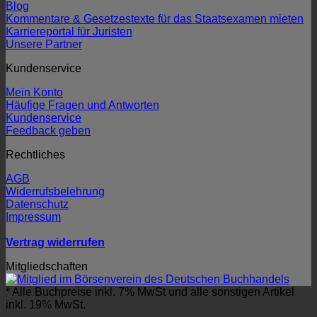
Blog
Kommentare & Gesetzestexte für das Staatsexamen mieten
Karriereportal für Juristen
Unsere Partner
Kundenservice
Mein Konto
Häufige Fragen und Antworten
Kundenservice
Feedback geben
Rechtliches
AGB
Widerrufsbelehrung
Datenschutz
Impressum
Vertrag widerrufen
Mitgliedschaften
* Alle Buchpreise inkl. 7% MwSt und alle sonstigen Artikel
inkl. 19% MwSt.