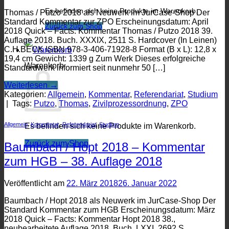
Es befinden sich keine Produkte im Warenkorb.
Thomas / Putzo 2018 als Neuwerk im JurCase-Shop Der
Standard Kommentar zur ZPO Erscheinungsdatum: April
Zurück zum Shop
2018 Quick – Facts: Kommentar Thomas / Putzo 2018 39.
Auflage 2018. Buch. XXXIX, 2511 S. Hardcover (In Leinen)
C.H.BECK ISBN 978-3-406-71928-8 Format (B x L): 12,8 x
19,4 cm Gewicht: 1339 g Zum Werk Dieses erfolgreiche
Warenkorb
Standardwerk informiert seit nunmehr 50 […]
Weiterlesen
→
Kategorien:
Allgemein
,
Kommentar
,
Referendariat
,
Studium
|
Tags:
Putzo
,
Thomas
,
Zivilprozessordnung
,
ZPO
Allgemein
,
Kommentar
,
Referendariat
,
Studium
Es befinden sich keine Produkte im Warenkorb.
Zurück zum Shop
Baumbach / Hopt 2018 – Kommentar
zum HGB – 38. Auflage 2018
Veröffentlicht am
22. März 2018
26. Januar 2022
Baumbach / Hopt 2018 als Neuwerk im JurCase-Shop Der
Standard Kommentar zum HGB Erscheinungsdatum: März
2018 Quick – Facts: Kommentar Hopt 2018 38.,
neubearbeitete Auflage 2018. Buch. LXXI, 2692 S.