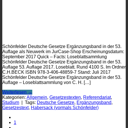
Schönfelder Deutsche Gesetze Ergänzungsband in der 53.
Auflage als Neuwerk im JurCase-Shop Erscheinungsdatum:
September 2017 Quick – Facts: Loseblattsammlung
Schönfelder Deutsche Gesetze Ergänzungsband in der 53.
Auflage 53. Auflage 2017. Loseblatt. Rund 4100 S. Im Ordner
C.H.BECK ISBN 978-3-406-48859-7 Stand: Juli 2017
Schönfelder Deutsche Gesetze Ergänzungsband in der 53.
Auflage – Loseblattsammlung von C. H. […]
Weiterlesen
→
Kategorien:
Allgemein
,
Gesetzestexten
,
Referendariat
,
Studium
|
Tags:
Deutsche Gesetze
,
Ergänzungsband
,
Gesetzestext
,
Habersack (vormals Schönfelder)
1
…